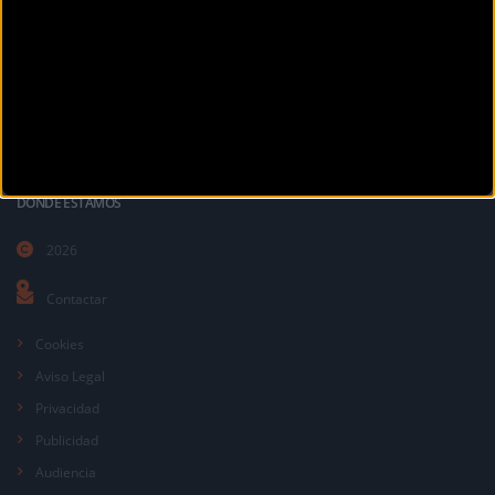
La revista digital de ciclismo Bikezona te ofrece noticias sobre mountain
bike MTB, ciclismo de carretera, e-bikes, bicicletas, componentes y
accesorios.
DÓNDE ESTAMOS
2026
Contactar
Cookies
Aviso Legal
Privacidad
Publicidad
Audiencia