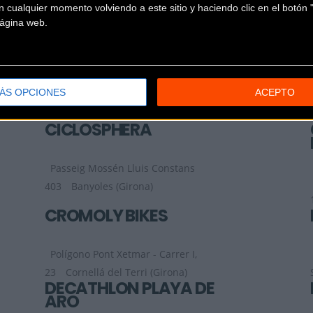
 cualquier momento volviendo a este sitio y haciendo clic en el botón "
Plaza de Europa 3
(Girona)
 página web.
I
CICLES J.K.
ÁS OPCIONES
ACEPTO
Carrer Angel Guimera,
49
Palafrugell (Girona)
CICLOSPHERA
Passeig Mossén Lluis Constans
403
Banyoles (Girona)
CROMOLY BIKES
Polígono Pont Xetmar - Carrer I,
23
Cornellá del Terri (Girona)
DECATHLON PLAYA DE
ARO