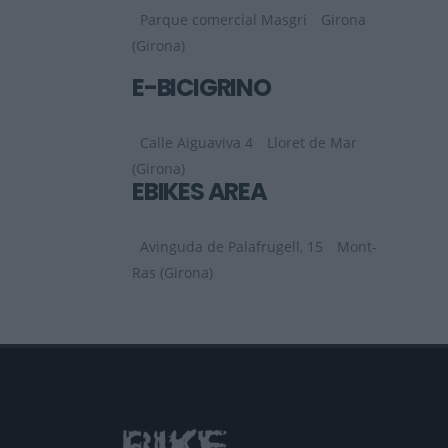
Parque comercial Masgri
Girona
(Girona)
E-BICIGRINO
Calle Aiguaviva 4
Lloret de Mar
(Girona)
EBIKES AREA
Avinguda de Palafrugell, 15
Mont-
Ras (Girona)