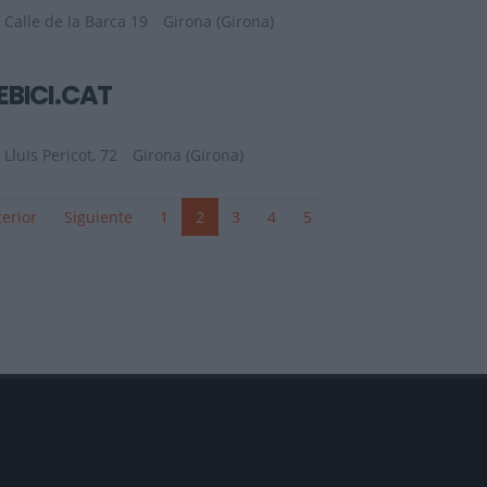
Calle de la Barca 19
Girona (Girona)
EBICI.CAT
LluIs Pericot, 72
Girona (Girona)
erior
Siguiente
1
2
3
4
5