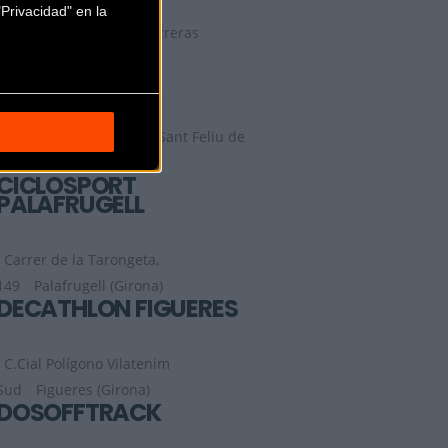
Privacidad" en la
Carrer Bonaventura Carreras
Peralta (Girona)
CICLES SERRA
Carretera de Olot, 12
Sant Feliu de
Pallerols (Girona)
CICLOSPORT
PALAFRUGELL
Carrer de la Tarongeta,
149
Palafrugell (Girona)
DECATHLON FIGUERES
C.Cial Polígono Vilatenim
Sud
Figueres (Girona)
DOSOFFTRACK