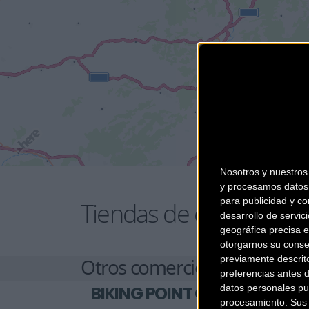
Nosotros y nuestro
y procesamos datos 
para publicidad y co
Tiendas de ciclismo en
desarrollo de servici
geográfica precisa e
otorgarnos su conse
previamente descrit
Otros comercios
preferencias antes 
BIKING POINT GIRONA
datos personales pu
procesamiento. Sus p