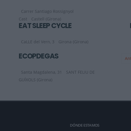
Carrer Santiago Rossignyol
Cast
Castell (Girona)
EAT SLEEP CYCLE
CaLLE del Vern, 3
Girona (Girona)
ECOPDEGAS
Ant
Santa Magdalena, 31
SANT FELIU DE
GUÍXOLS (Girona)
DÓNDE ESTAMOS