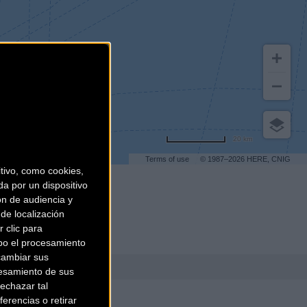
20 km
Terms of use
© 1987–2026 HERE, CNIG
ivo, como cookies,
a por un dispositivo
ón de audiencia y
de localización
 clic para
bo el procesamiento
cambiar sus
esamiento de sus
BURRICLETA
echazar tal
erencias o retirar