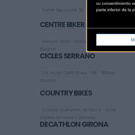
su consentimiento en
Carrer Barcelona, 33
Girona (Girona)
parte inferior de la
CENTRE BIKER GIRONA
M
Joaquim Bolet i Siso,12
Girona
(Girona)
CICLES SERRANO
Crt. Acces Costa Brava, 126.
Blanes
(Girona)
COUNTRY BIKES
C/ Josep Grabulosa, 66 Nau 3
Santa
Coloma de Farners (Girona)
DECATHLON GIRONA