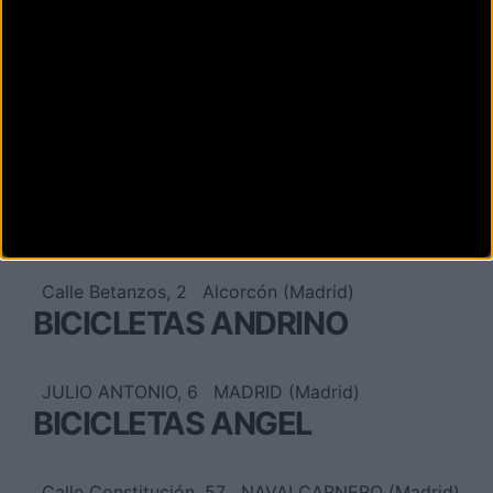
Calle Aquitania 48, Local 5
Madrid (Madrid)
BICIBOOM
Calle de aquitania No 48 local 5
Madrid
(Madrid)
BICICLAJE
Calle Betanzos, 2
Alcorcón (Madrid)
BICICLETAS ANDRINO
JULIO ANTONIO, 6
MADRID (Madrid)
BICICLETAS ANGEL
Calle Constitución, 57
NAVALCARNERO (Madrid)