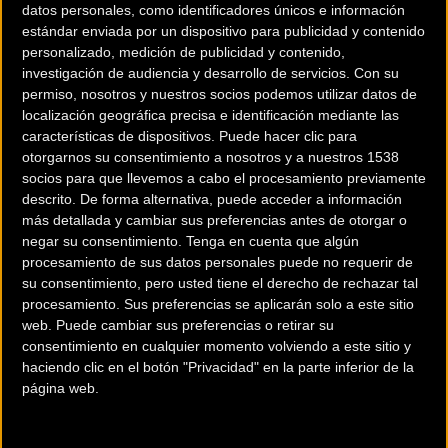
datos personales, como identificadores únicos e información
estándar enviada por un dispositivo para publicidad y contenido
personalizado, medición de publicidad y contenido,
investigación de audiencia y desarrollo de servicios.
Con su
permiso, nosotros y nuestros socios podemos utilizar datos de
localización geográfica precisa e identificación mediante las
características de dispositivos. Puede hacer clic para
200 km
otorgarnos su consentimiento a nosotros y a nuestros 1538
Terms of use
© 1987–2026 HERE
¿Eres el propietario de esta tienda? Descubre cómo
socios para que llevemos a cabo el procesamiento previamente
descrito. De forma alternativa, puede acceder a información
hacerte tienda Premium para llegar a más clientes
.
más detallada y cambiar sus preferencias antes de otorgar o
negar su consentimiento.
Tenga en cuenta que algún
Comercios Bz Premium
procesamiento de sus datos personales puede no requerir de
su consentimiento, pero usted tiene el derecho de rechazar tal
procesamiento. Sus preferencias se aplicarán solo a este sitio
web. Puede cambiar sus preferencias o retirar su
consentimiento en cualquier momento volviendo a este sitio y
haciendo clic en el botón "Privacidad" en la parte inferior de la
página web.