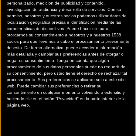
personalizado, medición de publicidad y contenido,
investigación de audiencia y desarrollo de servicios.
Con su
permiso, nosotros y nuestros socios podemos utilizar datos de
localización geográfica precisa e identificación mediante las
características de dispositivos. Puede hacer clic para
otorgarnos su consentimiento a nosotros y a nuestros 1538
200 km
socios para que llevemos a cabo el procesamiento previamente
descrito. De forma alternativa, puede acceder a información
Terms of use
© 1987–2026 HERE
¿Eres el propietario de esta tienda? Descubre cómo
hacerte tienda
más detallada y cambiar sus preferencias antes de otorgar o
negar su consentimiento.
Tenga en cuenta que algún
Premium para llegar a más clientes
.
procesamiento de sus datos personales puede no requerir de
su consentimiento, pero usted tiene el derecho de rechazar tal
procesamiento. Sus preferencias se aplicarán solo a este sitio
Comercios Bz Premium
web. Puede cambiar sus preferencias o retirar su
consentimiento en cualquier momento volviendo a este sitio y
MC SKI BIKE
haciendo clic en el botón "Privacidad" en la parte inferior de la
página web.
C/ Balmes, 331
Barcelona (Barcelona)
ESCAPA BARCELONA NORD