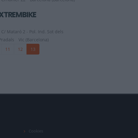
XTREMBIKE
C/ Mataró 2 - Pol. Ind. Sot dels
Pradals
Vic (Barcelona)
11
12
13
Cookies