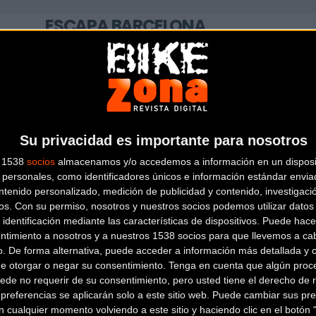
ESCAPA BARCELONA
NORD
Avinguda dels Quinze, 25
Barcelona
(Barcelona)
Su privacidad es importante para nosotros
KIDS ON WHEELS
s 1538
socios
almacenamos y/o accedemos a información en un disposit
personales, como identificadores únicos e información estándar enviad
ntenido personalizado, medición de publicidad y contenido, investigaci
Plaça de la Vila de Gràcia,
os.
Con su permiso, nosotros y nuestros socios podemos utilizar datos 
18
Barcelona (Barcelona)
 identificación mediante las características de dispositivos. Puede hacer
ntimiento a nosotros y a nuestros 1538 socios para que llevemos a ca
o. De forma alternativa, puede acceder a información más detallada y 
de otorgar o negar su consentimiento.
Tenga en cuenta que algún proc
ede no requerir de su consentimiento, pero usted tiene el derecho de r
referencias se aplicarán solo a este sitio web. Puede cambiar sus pref
 cualquier momento volviendo a este sitio y haciendo clic en el botón "