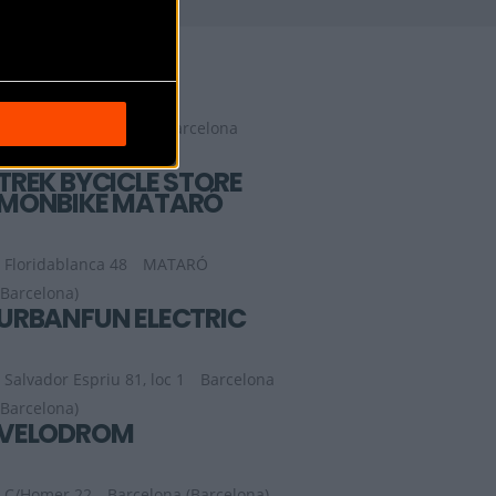
TREK BICYCLE
BARCELONA
Carrer de Bailén 86
Barcelona
(Barcelona)
TREK BYCICLE STORE
MONBIKE MATARÓ
Floridablanca 48
MATARÓ
(Barcelona)
URBANFUN ELECTRIC
Salvador Espriu 81, loc 1
Barcelona
(Barcelona)
VELODROM
C/Homer 22
Barcelona (Barcelona)