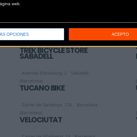
 página web.
TRACK BIKE
Avda Francesc Macia, 105
Olesa de
ÁS OPCIONES
ACEPTO
Montserrat (Barcelona)
TREK BICYCLE STORE
SABADELL
Avenida Estrasburg, 2
Sabadell
(Barcelona)
TUCANO BIKE
Carrer de Sardenya, 174,
Barcelona
(Barcelona)
VELOCIUTAT
Carrer de Viladomat, 14
Barcelona