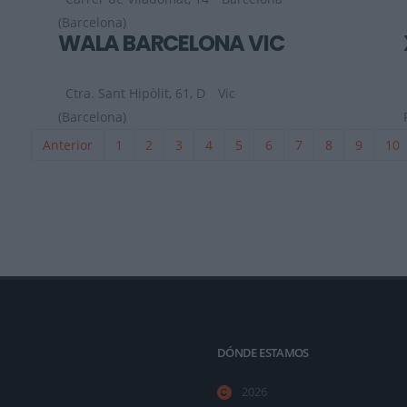
(Barcelona)
WALA BARCELONA VIC
Ctra. Sant Hipòlit, 61, D
Vic
(Barcelona)
Anterior
1
2
3
4
5
6
7
8
9
10
DÓNDE ESTAMOS
2026