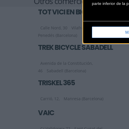
Otros comercios
parte inferior de la
TOT VICI EN BICI
Calle Nord, 30
Vilafranca del
M
Penedés (Barcelona)
TREK BICYCLE SABADELL
Avenida de la Constitución,
46
Sabadell (Barcelona)
TRISKEL 365
Carrió, 12,
Manresa (Barcelona)
VAIC
C/ Valldoreix 72
Sant Cugat del