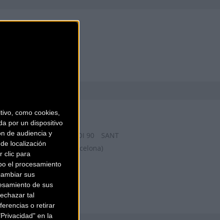
BIKESPORTS
ivo, como cookies,
a por un dispositivo
ón de audiencia y
CARRETERA DE SANT BOI 90
SANT
de localización
VICENS DELS HORTS (Barcelona)
 clic para
bo el procesamiento
cambiar sus
esamiento de sus
echazar tal
erencias o retirar
Privacidad" en la