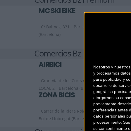
MC SKI BIKE
C/ Balmes, 331
Barcelona
(Barcelona)
Comercios Bz
AIRBICI
Nosotros y nuestro
y procesamos datos 
para publicidad y co
Gran Via de les Corts Catalanes, 452,
desarrollo de servici
LOCAL 2
Barcelona (Barcelona)
geográfica precisa e
ZONA BICIS
otorgarnos su conse
previamente descrit
preferencias antes 
Carrer de la Riera Roja, 29 C
Sant
datos personales pu
Boi de Llobregat (Barcelona)
procesamiento. Sus p
su consentimiento en