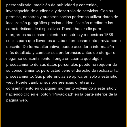
personalizado, medición de publicidad y contenido,
investigación de audiencia y desarrollo de servicios.
Con su
permiso, nosotros y nuestros socios podemos utilizar datos de
localización geográfica precisa e identificación mediante las
características de dispositivos. Puede hacer clic para
otorgarnos su consentimiento a nosotros y a nuestros 1538
200 km
socios para que llevemos a cabo el procesamiento previamente
Terms of use
© 1987–2026 HERE
descrito. De forma alternativa, puede acceder a información
¿Eres el propietario de esta tienda? Descubre cómo
hacerte tienda
más detallada y cambiar sus preferencias antes de otorgar o
Premium para llegar a más clientes
.
negar su consentimiento.
Tenga en cuenta que algún
procesamiento de sus datos personales puede no requerir de
su consentimiento, pero usted tiene el derecho de rechazar tal
Comercios Bz Premium
procesamiento. Sus preferencias se aplicarán solo a este sitio
web. Puede cambiar sus preferencias o retirar su
consentimiento en cualquier momento volviendo a este sitio y
MC SKI BIKE
haciendo clic en el botón "Privacidad" en la parte inferior de la
página web.
C/ Balmes, 331
Barcelona (Barcelona)
ESCAPA BARCELONA NORD