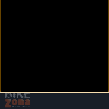
Avinguda de Palafrugell, 15
Mont-Ras (Girona)
ECOPDEGAS
Santa Magdalena, 31
SANT FELIU DE GUÍXOLS (Girona)
EDIBIKES FIGUERES
Carretera Roses, 33,
Figueres (Girona)
Anterior
Siguiente
1
2
3
4
5