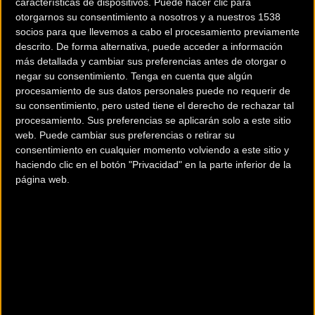
características de dispositivos. Puede hacer clic para
otorgarnos su consentimiento a nosotros y a nuestros 1538
socios para que llevemos a cabo el procesamiento previamente
descrito. De forma alternativa, puede acceder a información
más detallada y cambiar sus preferencias antes de otorgar o
negar su consentimiento.
Tenga en cuenta que algún
procesamiento de sus datos personales puede no requerir de
su consentimiento, pero usted tiene el derecho de rechazar tal
procesamiento. Sus preferencias se aplicarán solo a este sitio
200 km
web. Puede cambiar sus preferencias o retirar su
Terms of use
© 1987–2026 HERE
consentimiento en cualquier momento volviendo a este sitio y
¿Eres el propietario de esta tienda? Descubre cómo
hacerte tienda
haciendo clic en el botón "Privacidad" en la parte inferior de la
Premium para llegar a más clientes
.
página web.
Otros comercios
BROKEN BIKES
Plaza de Europa 3
(Girona)