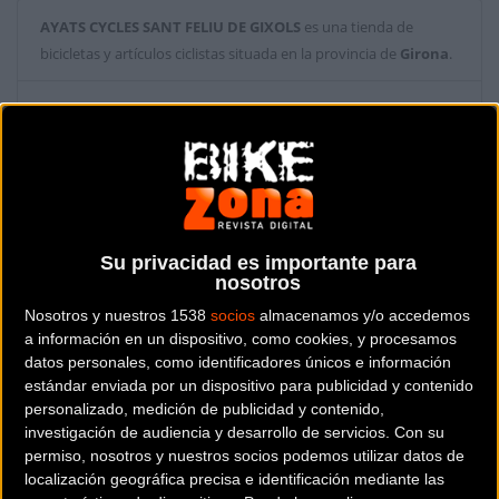
AYATS CYCLES SANT FELIU DE GIXOLS
es una tienda de
bicicletas y artículos ciclistas situada en la provincia de
Girona
.
Dónde se encuentra
Carretera Palamos 164 17220
Sant Feliu de Guíxols (Girona).
Contactar con la tienda
972 91 91 39
Su privacidad es importante para
nosotros
Web y RRSS de la tienda
Nosotros y nuestros 1538
socios
almacenamos y/o accedemos
a información en un dispositivo, como cookies, y procesamos
datos personales, como identificadores únicos e información
estándar enviada por un dispositivo para publicidad y contenido
personalizado, medición de publicidad y contenido,
investigación de audiencia y desarrollo de servicios.
Con su
permiso, nosotros y nuestros socios podemos utilizar datos de
localización geográfica precisa e identificación mediante las