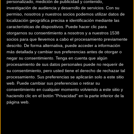
personalizado, medición de publicidad y contenido,
investigación de audiencia y desarrollo de servicios.
Con su
permiso, nosotros y nuestros socios podemos utilizar datos de
localización geográfica precisa e identificación mediante las
características de dispositivos. Puede hacer clic para
otorgarnos su consentimiento a nosotros y a nuestros 1538
200 km
socios para que llevemos a cabo el procesamiento previamente
descrito. De forma alternativa, puede acceder a información
Terms of use
© 1987–2026 HERE
más detallada y cambiar sus preferencias antes de otorgar o
¿Eres el propietario de esta tienda? Descubre cómo
hacerte tienda
negar su consentimiento.
Tenga en cuenta que algún
Premium para llegar a más clientes
.
procesamiento de sus datos personales puede no requerir de
su consentimiento, pero usted tiene el derecho de rechazar tal
procesamiento. Sus preferencias se aplicarán solo a este sitio
Comercios Bz Premium
web. Puede cambiar sus preferencias o retirar su
consentimiento en cualquier momento volviendo a este sitio y
ESCAPA BARCELONA NORD
haciendo clic en el botón "Privacidad" en la parte inferior de la
página web.
Avinguda dels Quinze, 25
Barcelona (Barcelona)
MC SKI BIKE