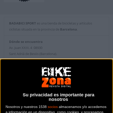
BADABICI SPORT
es una tienda de bicicletas y artículos
ciclistas situada en la provincia de
Barcelona
.
Dónde se encuentra
Av. Juan XXIII, 4 08930
Sant Adriá de Besós (Barcelona).
Contactar con la tienda
933 811 943
Web y RRSS de la tienda
Su privacidad es importante para
nosotros
Nosotros y nuestros 1538
socios
almacenamos y/o accedemos
a información en un dispositivo, como cookies, y procesamos