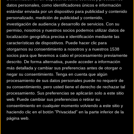
datos personales, como identificadores únicos e información
estándar enviada por un dispositivo para publicidad y contenido
personalizado, medición de publicidad y contenido,
investigación de audiencia y desarrollo de servicios.
Con su
permiso, nosotros y nuestros socios podemos utilizar datos de
localización geográfica precisa e identificación mediante las
características de dispositivos. Puede hacer clic para
otorgarnos su consentimiento a nosotros y a nuestros 1538
socios para que llevemos a cabo el procesamiento previamente
descrito. De forma alternativa, puede acceder a información
200 km
más detallada y cambiar sus preferencias antes de otorgar o
negar su consentimiento.
Tenga en cuenta que algún
Terms of use
© 1987–2026 HERE
¿Eres el propietario de esta tienda? Descubre cómo
hacerte tienda
procesamiento de sus datos personales puede no requerir de
su consentimiento, pero usted tiene el derecho de rechazar tal
Premium para llegar a más clientes
.
procesamiento. Sus preferencias se aplicarán solo a este sitio
web. Puede cambiar sus preferencias o retirar su
consentimiento en cualquier momento volviendo a este sitio y
Comercios Bz Premium
haciendo clic en el botón "Privacidad" en la parte inferior de la
página web.
ESCAPA BARCELONA NORD