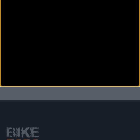
C. de Montserrat, 5
Rubí (Barcelona)
RUMBLE BIKES
C/Gran de Sant Andreu, 35
Barcelona (Barcelona)
SALA SPORT BIKE
Av. Bases de Manresa, 127
Manresa (Barcelona)
Anterior
Siguiente
1
2
3
4
5
6
7
8
9