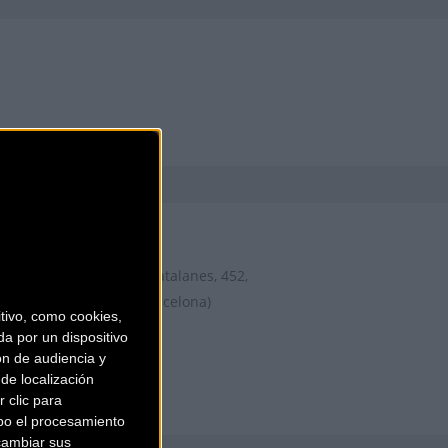
AIRBICI
Gran Via de les Corts Catalanes, 452,
LOCAL 2
Barcelona (Barcelona)
ivo, como cookies,
a por un dispositivo
ón de audiencia y
de localización
 clic para
bo el procesamiento
cambiar sus