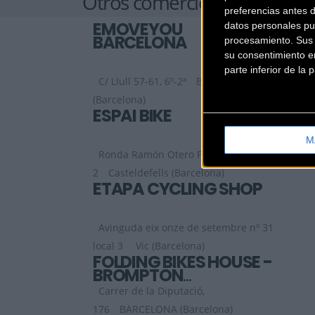
Otros comercios
preferencias antes 
EMOVEYOU
datos personales pu
BARCELONA
procesamiento. Sus p
su consentimiento en
parte inferior de la
C/ Llull 57-61, 6º-2ª
Barcelona
(Barcelona)
ESPAI BIKE
M
Ronda Ramón Otero Pedrayo
2
Casteldefells (Barcelona)
ETAPA CYCLING SHOP
Avinguda eix onze de setembre nº 31
local 3
Vic (Barcelona)
FOLDING BIKES HOUSE -
BROMPTON
BARCELONA
Carrer de la Diputació,
176
BARCELONA (Barcelona)