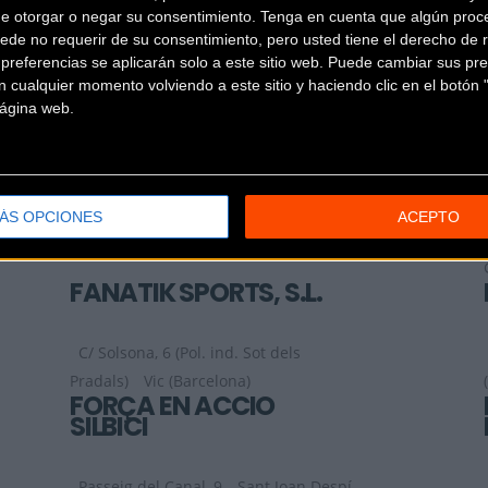
de otorgar o negar su consentimiento.
Tenga en cuenta que algún proc
EQUIP RAIDERS
ede no requerir de su consentimiento, pero usted tiene el derecho de r
referencias se aplicarán solo a este sitio web. Puede cambiar sus pref
 cualquier momento volviendo a este sitio y haciendo clic en el botón "
C / Joan Güell 117
Barcelona
 página web.
(Barcelona)
ESPAIBICI
ÁS OPCIONES
ACEPTO
Calle Bruc 63
Barcelona (Barcelona)
FANATIK SPORTS, S.L.
C/ Solsona, 6 (Pol. ind. Sot dels
Pradals)
Vic (Barcelona)
FORÇA EN ACCIÓ
SILBICI
Passeig del Canal, 9
Sant Joan Despí