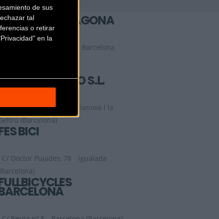
esamiento de sus
ESCAPA TARRAGONA
echazar tal
erencias o retirar
Privacidad" en la
Ctra. de Valencia 208E
Barcelona
(Barcelona)
ESPORTS PRIETO S.L.
Rambla Castells, 86
Vilanova i la
Geltrú (Barcelona)
FES BICI
C/ Doctor Pujades, 78
Igualada
(Barcelona)
FULLBICYCLES
BARCELONA
C/ Berga nº 8
Barcelona (Barcelona)