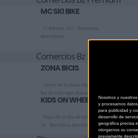
MC SKI BIKE
C/ Balmes, 331
Barcelona
(Barcelona)
Comercios Bz
ZONA BICIS
Carrer de la Riera Roja, 29 C
Sant
Boi de Llobregat (Barcelona)
Nosotros y nuestro
KIDS ON WHEELS
y procesamos datos 
para publicidad y co
Plaça de la Vila de Gràcia,
desarrollo de servici
geográfica precisa e
18
Barcelona (Barcelona)
otorgarnos su conse
previamente descrit