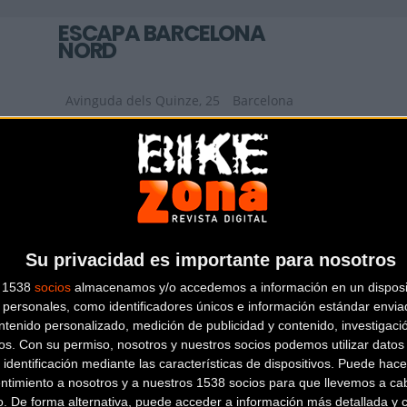
ESCAPA BARCELONA
NORD
Avinguda dels Quinze, 25
Barcelona
(Barcelona)
BIKESPORTS
CARRETERA DE SANT BOI 90
SANT
Su privacidad es importante para nosotros
VICENS DELS HORTS (Barcelona)
s 1538
socios
almacenamos y/o accedemos a información en un disposit
personales, como identificadores únicos e información estándar enviad
ntenido personalizado, medición de publicidad y contenido, investigaci
os.
Con su permiso, nosotros y nuestros socios podemos utilizar datos 
 identificación mediante las características de dispositivos. Puede hacer
ntimiento a nosotros y a nuestros 1538 socios para que llevemos a ca
o. De forma alternativa, puede acceder a información más detallada y 