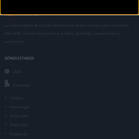
La revista digital de ciclismo Bikezona te ofrece noticias sobre mountain
bike MTB, ciclismo de carretera, e-bikes, bicicletas, componentes y
accesorios.
DÓNDE ESTAMOS
2026
Contactar
Cookies
Aviso Legal
Privacidad
Publicidad
Audiencia