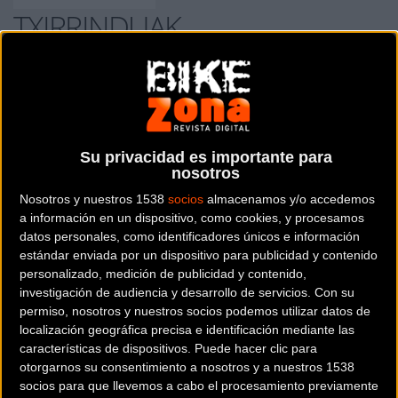
TXIRRINDUAK
BEGIRISTAIN TXIRRINDUAK
es una tienda de bicicletas y
artículos ciclistas situada en la provincia de
Guipuzcoa
.
Su privacidad es importante para
nosotros
Dónde se encuentra
Nosotros y nuestros 1538
socios
almacenamos y/o accedemos
ESKOLAPIOETAKO LORATEGIAK, 3 20400
a información en un dispositivo, como cookies, y procesamos
TOLOSA (Guipuzcoa).
datos personales, como identificadores únicos e información
estándar enviada por un dispositivo para publicidad y contenido
Contactar con la tienda
personalizado, medición de publicidad y contenido,
investigación de audiencia y desarrollo de servicios.
Con su
943 675 634
permiso, nosotros y nuestros socios podemos utilizar datos de
localización geográfica precisa e identificación mediante las
Web y RRSS de la tienda
características de dispositivos. Puede hacer clic para
otorgarnos su consentimiento a nosotros y a nuestros 1538
socios para que llevemos a cabo el procesamiento previamente