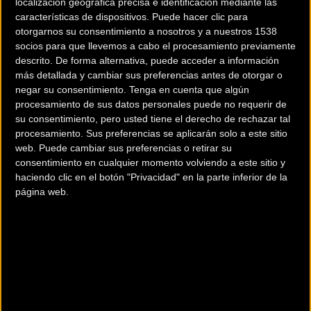
localización geográfica precisa e identificación mediante las
características de dispositivos. Puede hacer clic para
otorgarnos su consentimiento a nosotros y a nuestros 1538
socios para que llevemos a cabo el procesamiento previamente
descrito. De forma alternativa, puede acceder a información
más detallada y cambiar sus preferencias antes de otorgar o
negar su consentimiento.
Tenga en cuenta que algún
200 km
procesamiento de sus datos personales puede no requerir de
Terms of use
© 1987–2026 HERE
su consentimiento, pero usted tiene el derecho de rechazar tal
¿Eres el propietario de esta tienda? Descubre cómo
hacerte tienda
procesamiento. Sus preferencias se aplicarán solo a este sitio
Premium para llegar a más clientes
.
web. Puede cambiar sus preferencias o retirar su
consentimiento en cualquier momento volviendo a este sitio y
haciendo clic en el botón "Privacidad" en la parte inferior de la
Comercios Bz Premium
página web.
BICIS SANCHO MANACOR
Avd. Ferricarril, 116
Manacor (Baleares)
Comercios Bz