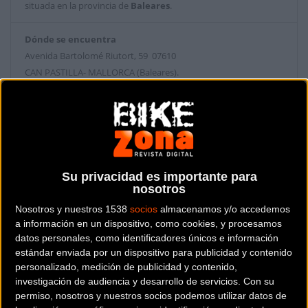
situada en la provincia de
Baleares
.
Dónde se encuentra
Avenida Bartolomé Riutort, 59 07610
CAN PASTILLA- MALLORCA (Baleares).
Contactar con la tienda
971 74 40 96
Web y RRSS de la tienda
Su privacidad es importante para
nosotros
Nosotros y nuestros 1538
socios
almacenamos y/o accedemos
a información en un dispositivo, como cookies, y procesamos
datos personales, como identificadores únicos e información
estándar enviada por un dispositivo para publicidad y contenido
personalizado, medición de publicidad y contenido,
investigación de audiencia y desarrollo de servicios.
Con su
permiso, nosotros y nuestros socios podemos utilizar datos de