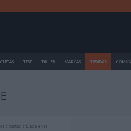
ICLETAS
TEST
TALLER
MARCAS
TIENDAS
COMUN
JE
os ciclistas situada en la