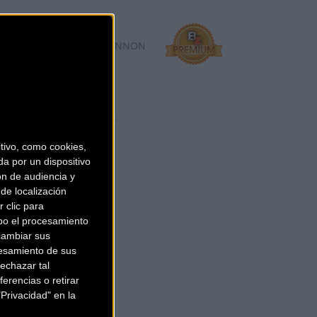
 88
BASSO, BMC, CANNONDALE, GIANT, LIV, LOOK BIKES, OPEN, ORBEA,
da online, es una de las
 Sanferbike cuenta co ...
ivo, como cookies,
a por un dispositivo
ón de audiencia y
de localización
 clic para
bo el procesamiento
cambiar sus
esamiento de sus
echazar tal
erencias o retirar
Privacidad" en la