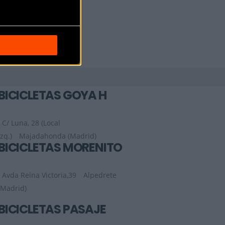
BICICLETAS GOYA H
C/ Luna, 28 (Local
Izq.)
Majadahonda (Madrid)
BICICLETAS MORENITO
Avda Reina Victoria,39
Alpedrete
(Madrid)
BICICLETAS PASAJE