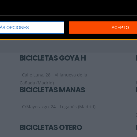
ÁS OPCIONES
ACEPTO
BICICLETAS GOYA H
Calle Luna, 28
Villanueva de la
Cañada (Madrid)
BICICLETAS MAÑAS
C/Mayorazgo, 24
Leganés (Madrid)
BICICLETAS OTERO