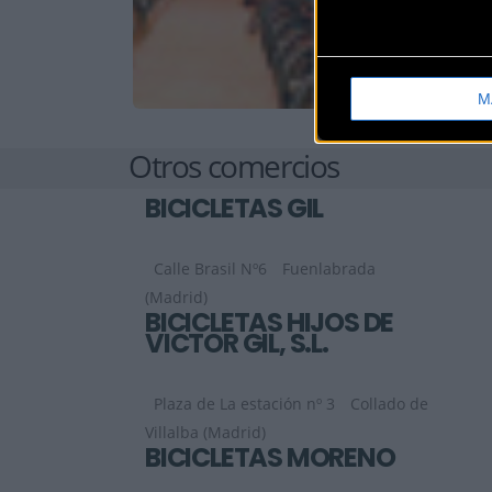
M
Otros comercios
BICICLETAS GIL
Calle Brasil Nº6
Fuenlabrada
(Madrid)
BICICLETAS HIJOS DE
VICTOR GIL, S.L.
Plaza de La estación nº 3
Collado de
Villalba (Madrid)
BICICLETAS MORENO