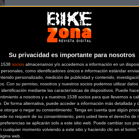
C/Monte Ulía, 2, Esquina C/Lozano,
91 475 59
2. (M-30 Junto Al Puente De Vallecas)
Marcas:
3T, ANGEL CYCLE WORKS, 
MADRID
(Madrid)
Sanferbike con 3 tiendas físicas en Madrid así como tien
mayores cadenas de tiendas de ciclismo a nivel nacional.
Su privacidad es importante para nosotros
s 1538
socios
almacenamos y/o accedemos a información en un disposit
personales, como identificadores únicos e información estándar enviad
ntenido personalizado, medición de publicidad y contenido, investigaci
os.
Con su permiso, nosotros y nuestros socios podemos utilizar datos 
 identificación mediante las características de dispositivos. Puede hacer
ntimiento a nosotros y a nuestros 1538 socios para que llevemos a ca
o. De forma alternativa, puede acceder a información más detallada y 
de otorgar o negar su consentimiento.
Tenga en cuenta que algún proc
ede no requerir de su consentimiento, pero usted tiene el derecho de r
referencias se aplicarán solo a este sitio web. Puede cambiar sus pref
 cualquier momento volviendo a este sitio y haciendo clic en el botón "
 página web.