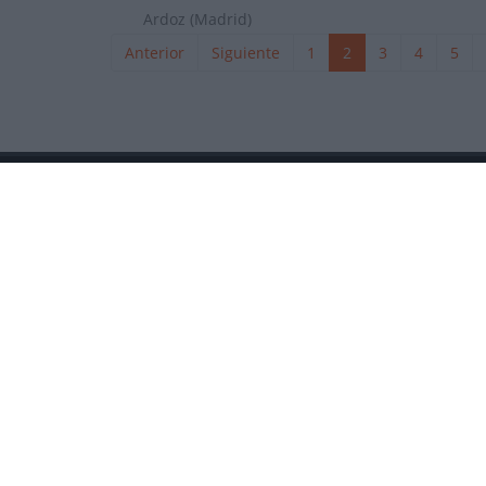
Ardoz (Madrid)
Anterior
Siguiente
1
2
3
4
5
La revista digital de ciclismo Bikezona te ofrece notici
de carretera, e-bikes, bicicletas, componentes y accesori