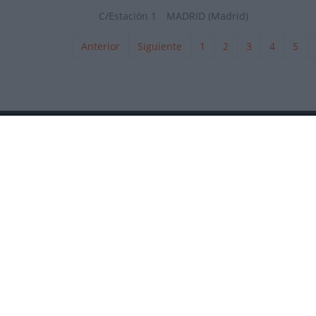
C/Estación 1
MADRID (Madrid)
Anterior
Siguiente
1
2
3
4
5
La revista digital de ciclismo Bikezona te ofrece notici
de carretera, e-bikes, bicicletas, componentes y accesori