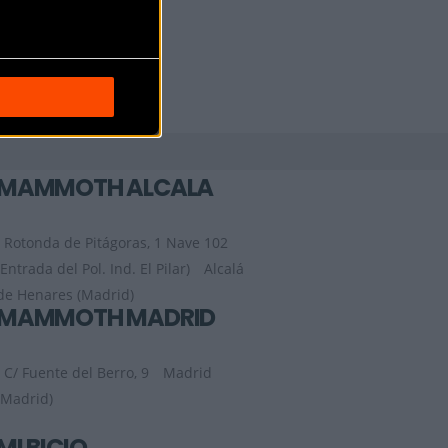
MAMMOTH ALCALÁ
Rotonda de Pitágoras, 1 Nave 102
(Entrada del Pol. Ind. El Pilar)
Alcalá
de Henares (Madrid)
MAMMOTH MADRID
C/ Fuente del Berro, 9
Madrid
(Madrid)
MI BICIO