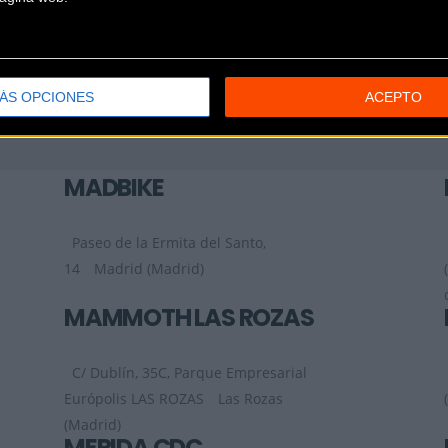
ÁS OPCIONES
ACEPTO
MADBIKE
Paseo de la Ermita del Santo,
14
Madrid (Madrid)
MAMMOTH LAS ROZAS
C/ Dublín, 35C, Parque Empresarial
Európolis LAS ROZAS
Las Rozas
(Madrid)
MERIDA CDC