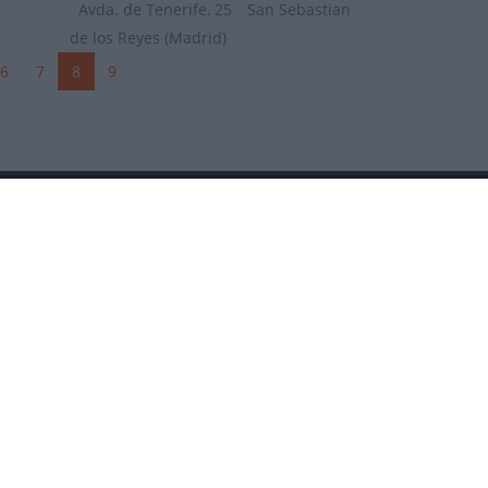
REYES
Avda. de Tenerife, 25
San Sebastian
de los Reyes (Madrid)
6
7
8
9
DÓNDE ESTAMOS
2026
Contactar
as sobre mountain bike MTB, ciclismo
os.