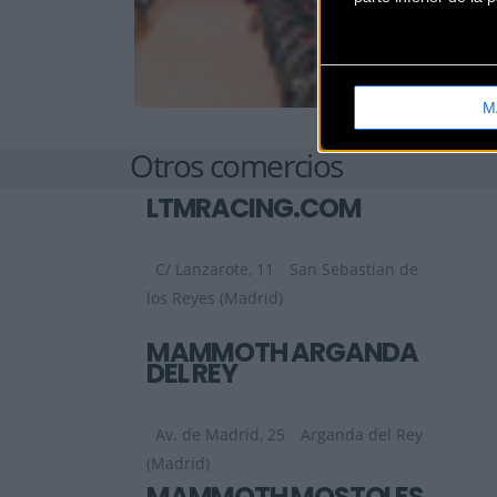
M
Otros comercios
LTMRACING.COM
C/ Lanzarote, 11
San Sebastian de
los Reyes (Madrid)
MAMMOTH ARGANDA
DEL REY
Av. de Madrid, 25
Arganda del Rey
(Madrid)
MAMMOTH MOSTOLES