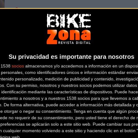
C/Monte Ulía, 2, Esquina C/Lozano,
91 475 59
2. (M-30 Junto Al Puente De Vallecas)
Marcas:
3T, ANGEL CYCLE W
MADRID
(Madrid)
Sanferbike con 3 tiendas físicas en Madrid así como tien
mayores cadenas de tiendas de ciclismo a nivel nacional.
Su privacidad es importante para nosotros
s 1538
socios
almacenamos y/o accedemos a información en un disposit
personales, como identificadores únicos e información estándar enviad
ntenido personalizado, medición de publicidad y contenido, investigaci
os.
Con su permiso, nosotros y nuestros socios podemos utilizar datos 
 identificación mediante las características de dispositivos. Puede hacer
ntimiento a nosotros y a nuestros 1538 socios para que llevemos a ca
o. De forma alternativa, puede acceder a información más detallada y 
de otorgar o negar su consentimiento.
Tenga en cuenta que algún proc
ede no requerir de su consentimiento, pero usted tiene el derecho de r
referencias se aplicarán solo a este sitio web. Puede cambiar sus pref
 cualquier momento volviendo a este sitio y haciendo clic en el botón "
 página web.