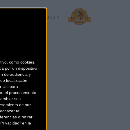
 88
ORKS, BASSO, BMC, CANNONDALE, GIANT, LIV, LOOK BIKES, OPEN, 
da online, es una de las
 Sanferbike cuenta co ...
ivo, como cookies,
a por un dispositivo
ón de audiencia y
de localización
 clic para
bo el procesamiento
cambiar sus
esamiento de sus
echazar tal
erencias o retirar
Privacidad" en la