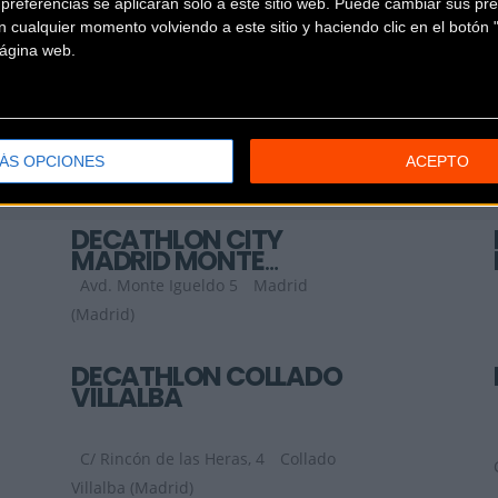
referencias se aplicarán solo a este sitio web. Puede cambiar sus pref
 cualquier momento volviendo a este sitio y haciendo clic en el botón "
 página web.
ÁS OPCIONES
ACEPTO
DECATHLON CITY
MADRID MONTE
IGUELDO
Avd. Monte Igueldo 5
Madrid
(Madrid)
DECATHLON COLLADO
VILLALBA
C/ Rincón de las Heras, 4
Collado
Villalba (Madrid)