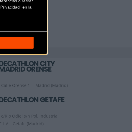
erencias o retirar
Privacidad" en la
DECATHLON CITY
MADRID ORENSE
Calle Orense 1
Madrid (Madrid)
DECATHLON GETAFE
c/Rio Odiel s/n Pol. Industrial
C.L.A
Getafe (Madrid)