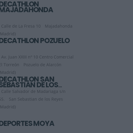
DECATHLON
MAJADAHONDA
Calle de La Fresa 10
Majadahonda
(Madrid)
DECATHLON POZUELO
Av. Juan XXIII nº 10 Centro Comercial
El Torreón
Pozuelo de Alarcón
(Madrid)
DECATHLON SAN
SEBASTIAN DE LOS
REYES
Calle Salvador de Madariaga s/n
SS.
San Sebastian de los Reyes
(Madrid)
DEPORTES MOYA