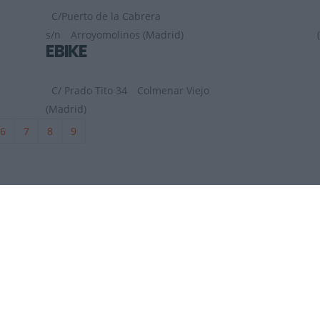
C/Puerto de la Cabrera
s/n
Arroyomolinos (Madrid)
EBIKE
C/ Prado Tito 34
Colmenar Viejo
(Madrid)
6
7
8
9
DÓNDE ESTAMOS
2026
Contactar