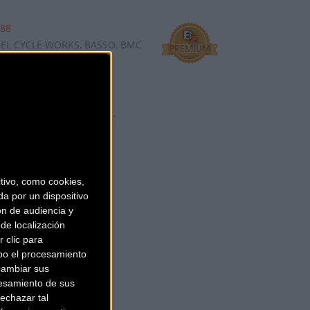
 88
E WORKS, BASSO, BMC, CANNONDALE, GIANT, LIV, LOOK BIKES, OPE
da online, es una de las
 Sanferbike cuenta co ...
ivo, como cookies,
a por un dispositivo
ón de audiencia y
de localización
 clic para
bo el procesamiento
cambiar sus
esamiento de sus
echazar tal