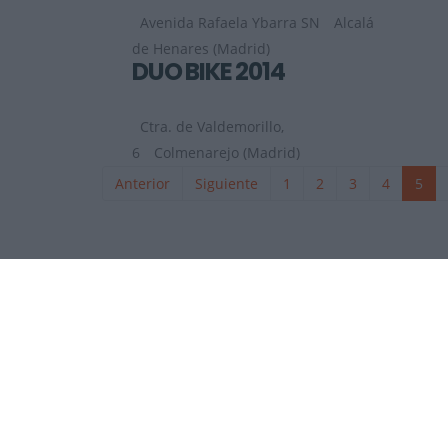
Avenida Rafaela Ybarra SN
Alcalá
de Henares (Madrid)
DUO BIKE 2014
Ctra. de Valdemorillo,
6
Colmenarejo (Madrid)
Anterior
Siguiente
1
2
3
4
5