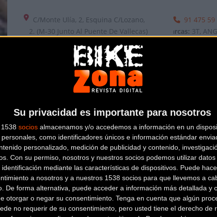
C/Monte Ulía, 2, Esquina C/Lozano,
91 475 59
2. (M-30 Junto Al Puente De Vallecas)
Marcas:
3T, ANGEL CYCL
MADRID
(Madrid)
Sanferbike con 3 tiendas físicas en Madrid así como tien
mayores cadenas de tiendas de ciclismo a nivel nacional.
Su privacidad es importante para nosotros
s 1538
socios
almacenamos y/o accedemos a información en un disposit
personales, como identificadores únicos e información estándar enviad
ntenido personalizado, medición de publicidad y contenido, investigaci
os.
Con su permiso, nosotros y nuestros socios podemos utilizar datos 
 identificación mediante las características de dispositivos. Puede hacer
ntimiento a nosotros y a nuestros 1538 socios para que llevemos a ca
o. De forma alternativa, puede acceder a información más detallada y 
de otorgar o negar su consentimiento.
Tenga en cuenta que algún proc
ede no requerir de su consentimiento, pero usted tiene el derecho de r