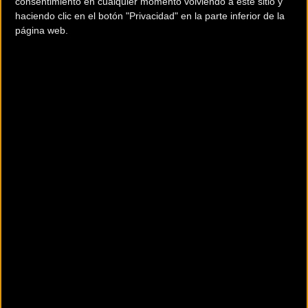
consentimiento en cualquier momento volviendo a este sitio y
haciendo clic en el botón "Privacidad" en la parte inferior de la
página web.
200 km
Terms of use
© 1987–2026 HERE
¿Eres el propietario de esta tienda? Descubre cómo
hacerte tienda
Premium para llegar a más clientes
.
Otros comercios
WALA GIRONA
Plaça Salt, 1 Polígon Mas Xirgu
Girona (Girona)