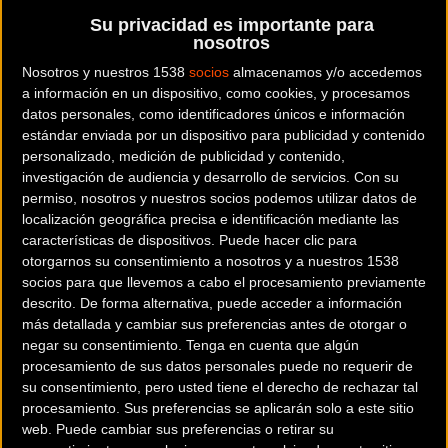
Su privacidad es importante para
BICICLETES ESTEVE PLAYA DE ARO
es una tienda de bicicletas
nosotros
y artículos ciclistas situada en la provincia de
Girona
.
Nosotros y nuestros 1538
socios
almacenamos y/o accedemos
a información en un dispositivo, como cookies, y procesamos
Dónde se encuentra
datos personales, como identificadores únicos e información
Av. Cavall Bernat, 81 17250
estándar enviada por un dispositivo para publicidad y contenido
Playa de Aro (Girona).
personalizado, medición de publicidad y contenido,
investigación de audiencia y desarrollo de servicios.
Con su
Contactar con la tienda
permiso, nosotros y nuestros socios podemos utilizar datos de
localización geográfica precisa e identificación mediante las
972827263
características de dispositivos. Puede hacer clic para
otorgarnos su consentimiento a nosotros y a nuestros 1538
Web y RRSS de la tienda
socios para que llevemos a cabo el procesamiento previamente
descrito. De forma alternativa, puede acceder a información
más detallada y cambiar sus preferencias antes de otorgar o
negar su consentimiento.
Tenga en cuenta que algún
procesamiento de sus datos personales puede no requerir de
su consentimiento, pero usted tiene el derecho de rechazar tal
procesamiento. Sus preferencias se aplicarán solo a este sitio
web. Puede cambiar sus preferencias o retirar su