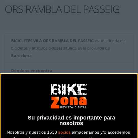
ORS RAMBLA DEL PASSEIG
BICICLETES VILA ORS RAMBLA DEL PASSEIG
es una tienda de
bicicletas y artículos ciclistas situada en la provincia de
Barcelona
.
Dónde se encuentra
Rambla del Passeig, 14 08500
Vic (Barcelona).
Contactar con la tienda
938 86 36 58
Su privacidad es importante para
nosotros
Web y RRSS de la tienda
Nosotros y nuestros 1538
socios
almacenamos y/o accedemos