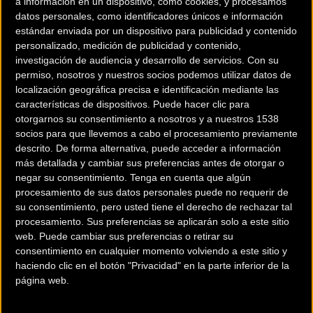
a información en un dispositivo, como cookies, y procesamos
datos personales, como identificadores únicos e información
estándar enviada por un dispositivo para publicidad y contenido
personalizado, medición de publicidad y contenido,
investigación de audiencia y desarrollo de servicios.
Con su
permiso, nosotros y nuestros socios podemos utilizar datos de
localización geográfica precisa e identificación mediante las
características de dispositivos. Puede hacer clic para
otorgarnos su consentimiento a nosotros y a nuestros 1538
socios para que llevemos a cabo el procesamiento previamente
descrito. De forma alternativa, puede acceder a información
más detallada y cambiar sus preferencias antes de otorgar o
negar su consentimiento.
Tenga en cuenta que algún
procesamiento de sus datos personales puede no requerir de
200 km
su consentimiento, pero usted tiene el derecho de rechazar tal
Terms of use
© 1987–2026 HERE
procesamiento. Sus preferencias se aplicarán solo a este sitio
¿Eres el propietario de esta tienda? Descubre cómo
hacerte tienda
web. Puede cambiar sus preferencias o retirar su
Premium para llegar a más clientes
.
consentimiento en cualquier momento volviendo a este sitio y
haciendo clic en el botón "Privacidad" en la parte inferior de la
página web.
Comercios Bz Premium