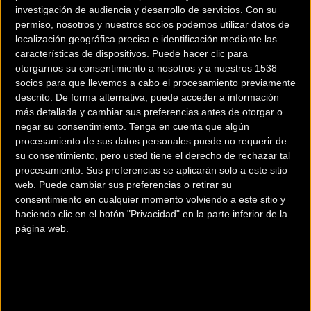
investigación de audiencia y desarrollo de servicios.
Con su
permiso, nosotros y nuestros socios podemos utilizar datos de
localización geográfica precisa e identificación mediante las
200 km
características de dispositivos. Puede hacer clic para
Terms of use
© 1987–2026 HERE
otorgarnos su consentimiento a nosotros y a nuestros 1538
¿Eres el propietario de esta tienda? Descubre cómo
hacerte tienda
socios para que llevemos a cabo el procesamiento previamente
Premium para llegar a más clientes
.
descrito. De forma alternativa, puede acceder a información
más detallada y cambiar sus preferencias antes de otorgar o
negar su consentimiento.
Tenga en cuenta que algún
Comercios Bz Premium
procesamiento de sus datos personales puede no requerir de
su consentimiento, pero usted tiene el derecho de rechazar tal
procesamiento. Sus preferencias se aplicarán solo a este sitio
web. Puede cambiar sus preferencias o retirar su
consentimiento en cualquier momento volviendo a este sitio y
haciendo clic en el botón "Privacidad" en la parte inferior de la
página web.