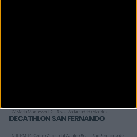
Calle de La Fresa 10
Majadahonda (Madrid)
DECATHLON ORTEGA Y GASSET
Calle Ortega y Gasset, 22-24
Madrid (Madrid)
DECATHLON PARLA
A42 dirección Toledo, salida 20,C.C Parla Natura
Parla (Madrid)
DECATHLON POZUELO
Av. Juan XXIII nº 10 Centro Comercial El Torreón
Pozuelo de
Alarcón (Madrid)
DECATHLON RIVAS
C/ Maria Montessori, 2
Rivas-Vaciamadrid (Madrid)
DECATHLON SAN FERNANDO
N-II, KM 16, Centro Comercial Camino Real
San Fernando de