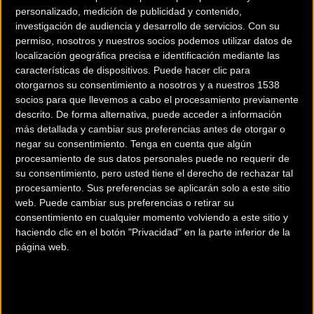
personalizado, medición de publicidad y contenido,
investigación de audiencia y desarrollo de servicios.
Con su
permiso, nosotros y nuestros socios podemos utilizar datos de
localización geográfica precisa e identificación mediante las
características de dispositivos. Puede hacer clic para
otorgarnos su consentimiento a nosotros y a nuestros 1538
socios para que llevemos a cabo el procesamiento previamente
descrito. De forma alternativa, puede acceder a información
más detallada y cambiar sus preferencias antes de otorgar o
200 km
negar su consentimiento.
Tenga en cuenta que algún
Terms of use
© 1987–2026 HERE
procesamiento de sus datos personales puede no requerir de
¿Eres el propietario de esta tienda? Descubre cómo
hacerte tienda
su consentimiento, pero usted tiene el derecho de rechazar tal
procesamiento. Sus preferencias se aplicarán solo a este sitio
Premium para llegar a más clientes
.
web. Puede cambiar sus preferencias o retirar su
consentimiento en cualquier momento volviendo a este sitio y
haciendo clic en el botón "Privacidad" en la parte inferior de la
Comercios Bz Premium
página web.
MC SKI BIKE
C/ Balmes, 331
Barcelona (Barcelona)