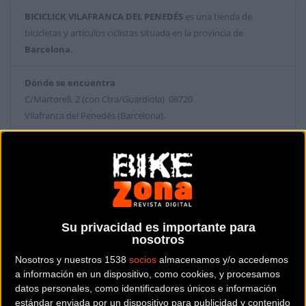
BICICLICK VILAFRANCA DEL PENEDÉS
es una tienda de
bicicletas y artículos ciclistas situada en la provincia de
Barcelona
.
Dónde se encuentra
C/Martorell, 2 (con Ctra/Guardiola) 08720
Vilafranca del Penedés (Barcelona).
Contactar con la tienda
639979067
Web y RRSS de la tienda
Su privacidad es importante para
nosotros
Nosotros y nuestros 1538
socios
almacenamos y/o accedemos
a información en un dispositivo, como cookies, y procesamos
datos personales, como identificadores únicos e información
estándar enviada por un dispositivo para publicidad y contenido