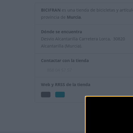
BICIFRAN
es una tienda de bicicletas y artícul
provincia de
Murcia
.
Dónde se encuentra
Desvio Alcantarilla Carretera Lorca, 30820
Alcantarilla (Murcia).
Contactar con la tienda
868 04 57 57
Web y RRSS de la tienda
¿Eres el propietar