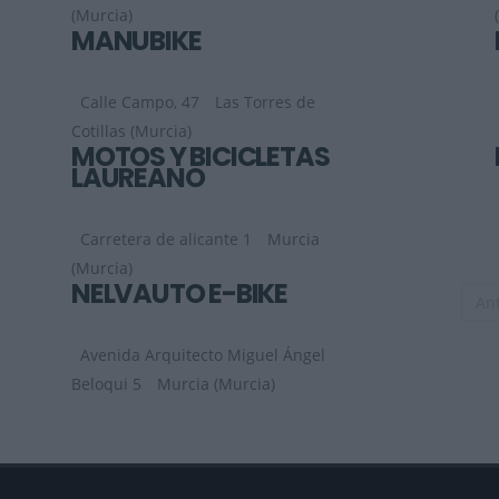
(Murcia)
MANUBIKE
Calle Campo, 47
Las Torres de
Cotillas (Murcia)
MOTOS Y BICICLETAS
LAUREANO
Carretera de alicante 1
Murcia
(Murcia)
NELVAUTO E-BIKE
Ant
Avenida Arquitecto Miguel Ángel
Beloqui 5
Murcia (Murcia)