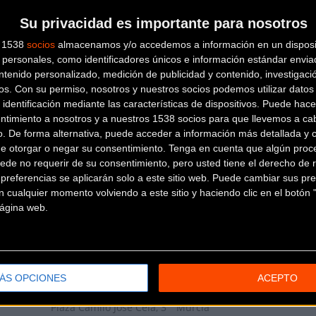
Su privacidad es importante para nosotros
HISPANORACING
s 1538
socios
almacenamos y/o accedemos a información en un disposit
personales, como identificadores únicos e información estándar enviad
Av. de Antonio Fuertes, 62
Alhama
ntenido personalizado, medición de publicidad y contenido, investigaci
os.
Con su permiso, nosotros y nuestros socios podemos utilizar datos 
de Murcia (Murcia)
 identificación mediante las características de dispositivos. Puede hacer
INTERSPORT IMPULSO
ntimiento a nosotros y a nuestros 1538 socios para que llevemos a ca
o. De forma alternativa, puede acceder a información más detallada y 
de otorgar o negar su consentimiento.
Tenga en cuenta que algún proc
Avda. Juan Carlos I 40
Torrepacheco
ede no requerir de su consentimiento, pero usted tiene el derecho de r
referencias se aplicarán solo a este sitio web. Puede cambiar sus pref
(Murcia)
INTERSPORT
 cualquier momento volviendo a este sitio y haciendo clic en el botón "
TOVARSPORT-
 página web.
CARAVACA DE LA CRUZ
Avenida gran via 29
Caravaca de la
Cruz (Murcia)
JOKER CYCLES
ÁS OPCIONES
ACEPTO
Plaza Camilo José Cela, 3
Murcia