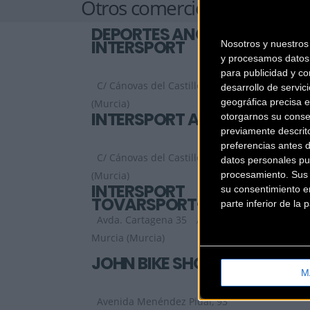
Otros comercios
DEPORTES ANGEL
INTERSPORT
Nosotros y nuestro
y procesamos datos 
para publicidad y co
C/ Cánovas del Castillo, 91
Jumilla
desarrollo de servici
geográfica precisa e
(Murcia)
INTERSPORT ANGEL II
otorgarnos su conse
previamente descrit
preferencias antes 
C/ Cánovas del Castillo 91
Jumilla
datos personales pu
procesamiento. Sus p
(Murcia)
INTERSPORT
su consentimiento en
TOVARSPORT-
parte inferior de la
ALHAMA DE MURCIA
Avda. Cartagena 35
Alhama de
Murcia (Murcia)
JOHN BIKE SHOP
M
Avenida Menéndez Pidal, 93