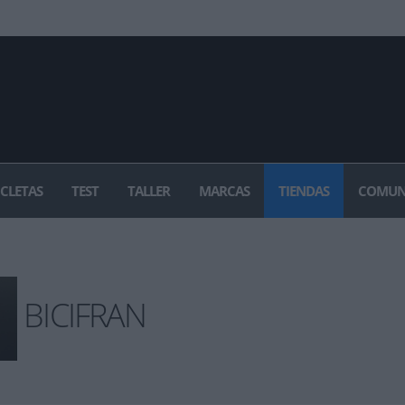
ICLETAS
TEST
TALLER
MARCAS
TIENDAS
COMUN
BICIFRAN