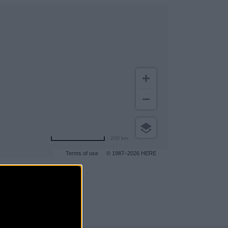
200 km
Terms of use
© 1987–2026 HERE
gar a más clientes
.