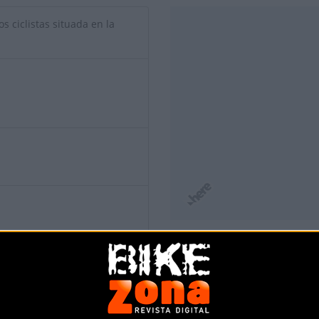
os ciclistas situada en la
io de esta tienda? Descubre cómo
hacerte tienda Premium para lle