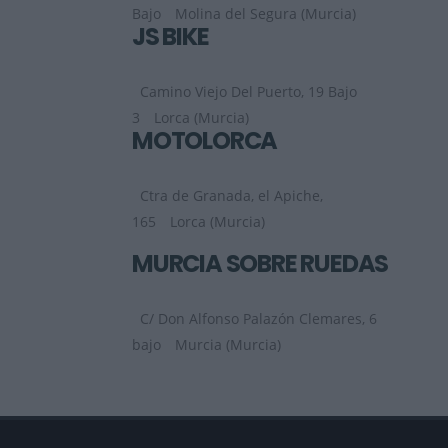
Bajo
Molina del Segura (Murcia)
JS BIKE
Camino Viejo Del Puerto, 19 Bajo
3
Lorca (Murcia)
MOTOLORCA
Ctra de Granada, el Apiche,
165
Lorca (Murcia)
MURCIA SOBRE RUEDAS
C/ Don Alfonso Palazón Clemares, 6
bajo
Murcia (Murcia)