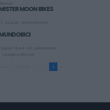
(Murcia)
MISTER MOON BIKES
C. Luna 24
Murcia (Murcia)
MUNDOBICI
Zagreb 18, pol. ind. Cabezo Beaza
Cartagena (Murcia)
erior
Siguiente
1
2
3
4