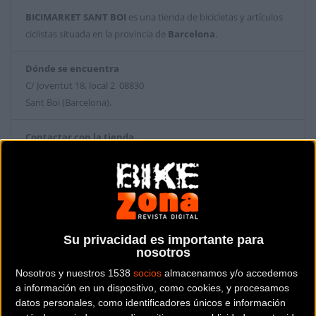
BICIMARKET SANT BOI
es una tienda de bicicletas y artículos
ciclistas situada en la provincia de
Barcelona
.
Dónde se encuentra
C/ Joventut 18, local 2 08830
Sant Boi (Barcelona).
Contactar con la tienda
675 824 590
Web y RRSS de la tienda
Su privacidad es importante para
nosotros
Nosotros y nuestros 1538
socios
almacenamos y/o accedemos
a información en un dispositivo, como cookies, y procesamos
datos personales, como identificadores únicos e información