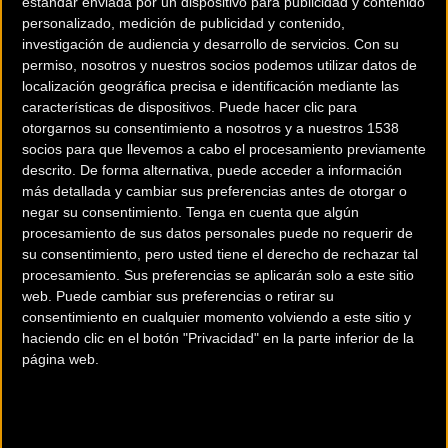
estándar enviada por un dispositivo para publicidad y contenido
personalizado, medición de publicidad y contenido,
investigación de audiencia y desarrollo de servicios.
Con su
permiso, nosotros y nuestros socios podemos utilizar datos de
localización geográfica precisa e identificación mediante las
características de dispositivos. Puede hacer clic para
otorgarnos su consentimiento a nosotros y a nuestros 1538
socios para que llevemos a cabo el procesamiento previamente
descrito. De forma alternativa, puede acceder a información
200 km
más detallada y cambiar sus preferencias antes de otorgar o
Terms of use
© 1987–2026 HERE
negar su consentimiento.
Tenga en cuenta que algún
¿Eres el propietario de esta tienda? Descubre cómo
hacerte tienda
procesamiento de sus datos personales puede no requerir de
Premium para llegar a más clientes
.
su consentimiento, pero usted tiene el derecho de rechazar tal
procesamiento. Sus preferencias se aplicarán solo a este sitio
web. Puede cambiar sus preferencias o retirar su
Comercios Bz Premium
consentimiento en cualquier momento volviendo a este sitio y
haciendo clic en el botón "Privacidad" en la parte inferior de la
ESCAPA BARCELONA NORD
página web.
Avinguda dels Quinze, 25
Barcelona (Barcelona)
MC SKI BIKE