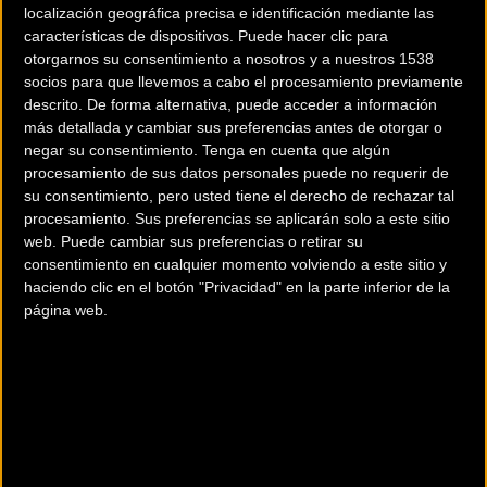
localización geográfica precisa e identificación mediante las
características de dispositivos. Puede hacer clic para
otorgarnos su consentimiento a nosotros y a nuestros 1538
socios para que llevemos a cabo el procesamiento previamente
descrito. De forma alternativa, puede acceder a información
más detallada y cambiar sus preferencias antes de otorgar o
negar su consentimiento.
Tenga en cuenta que algún
procesamiento de sus datos personales puede no requerir de
200 km
su consentimiento, pero usted tiene el derecho de rechazar tal
Terms of use
© 1987–2026 HERE
procesamiento. Sus preferencias se aplicarán solo a este sitio
¿Eres el propietario de esta tienda? Descubre cómo
hacerte tienda
web. Puede cambiar sus preferencias o retirar su
consentimiento en cualquier momento volviendo a este sitio y
Premium para llegar a más clientes
.
haciendo clic en el botón "Privacidad" en la parte inferior de la
página web.
Comercios Bz
SPORT BEQUI
Carretera Artá 40 6
Puerta de Alcudia (Baleares)