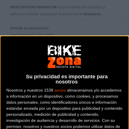
BICIS SANCHO MANACOR
es una tienda de bicicletas y
artículos ciclistas situada en la provincia de
Baleares
.
Dónde se encuentra
Avd. Ferricarril, 116 07500
Manacor (Baleares).
Contactar con la tienda
971 585529
Su privacidad es importante para
Web y RRSS de la tienda
nosotros
Nosotros y nuestros 1538
socios
almacenamos y/o accedemos
a información en un dispositivo, como cookies, y procesamos
datos personales, como identificadores únicos e información
estándar enviada por un dispositivo para publicidad y contenido
personalizado, medición de publicidad y contenido,
investigación de audiencia y desarrollo de servicios.
Con su
permiso, nosotros y nuestros socios podemos utilizar datos de