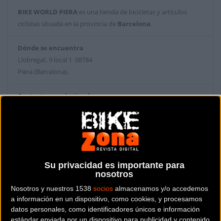
BIKE WORLD PIERA
es una tienda de bicicletas y artículos
ciclistas situada en la provincia de
Barcelona
.
Dónde se encuentra
Llobregat, 9 local 1 08784
Piera (Barcelona).
Contactar con la tienda
937 789 633
Web y RRSS de la tienda
Su privacidad es importante para
nosotros
Nosotros y nuestros 1538
socios
almacenamos y/o accedemos
a información en un dispositivo, como cookies, y procesamos
datos personales, como identificadores únicos e información
estándar enviada por un dispositivo para publicidad y contenido