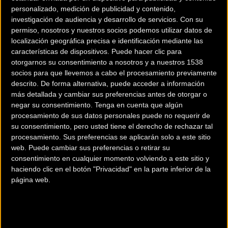
personalizado, medición de publicidad y contenido,
investigación de audiencia y desarrollo de servicios.
Con su
permiso, nosotros y nuestros socios podemos utilizar datos de
localización geográfica precisa e identificación mediante las
características de dispositivos. Puede hacer clic para
otorgarnos su consentimiento a nosotros y a nuestros 1538
200 km
socios para que llevemos a cabo el procesamiento previamente
Terms of use
© 1987–2026 HERE
descrito. De forma alternativa, puede acceder a información
¿Eres el propietario de esta tienda? Descubre cómo
hacerte tienda
más detallada y cambiar sus preferencias antes de otorgar o
Premium para llegar a más clientes
.
negar su consentimiento.
Tenga en cuenta que algún
procesamiento de sus datos personales puede no requerir de
su consentimiento, pero usted tiene el derecho de rechazar tal
Comercios Bz Premium
procesamiento. Sus preferencias se aplicarán solo a este sitio
web. Puede cambiar sus preferencias o retirar su
consentimiento en cualquier momento volviendo a este sitio y
MC SKI BIKE
haciendo clic en el botón "Privacidad" en la parte inferior de la
página web.
C/ Balmes, 331
Barcelona (Barcelona)
ESCAPA BARCELONA NORD