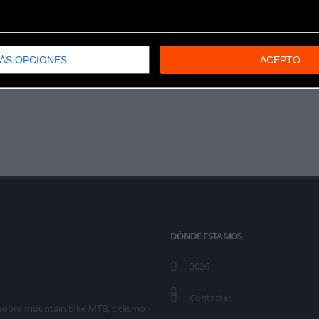
Anterior
1
2
ÁS OPCIONES
ACEPTO
DÓNDE ESTAMOS
2026
Contactar
as sobre mountain bike MTB, ciclismo