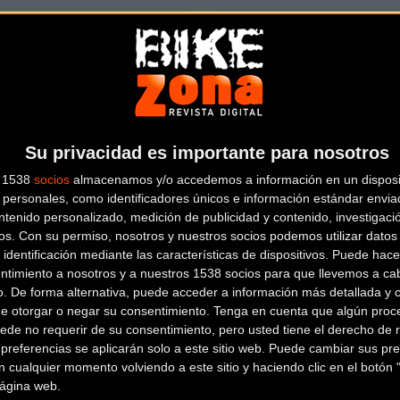
os ciclistas situada en la
Su privacidad es importante para nosotros
s 1538
socios
almacenamos y/o accedemos a información en un disposit
personales, como identificadores únicos e información estándar enviad
ntenido personalizado, medición de publicidad y contenido, investigaci
os.
Con su permiso, nosotros y nuestros socios podemos utilizar datos 
 identificación mediante las características de dispositivos. Puede hacer
ntimiento a nosotros y a nuestros 1538 socios para que llevemos a ca
o. De forma alternativa, puede acceder a información más detallada y 
de otorgar o negar su consentimiento.
Tenga en cuenta que algún proc
ede no requerir de su consentimiento, pero usted tiene el derecho de r
io de esta tienda? Descubre cómo
hacerte tienda Premium para lle
referencias se aplicarán solo a este sitio web. Puede cambiar sus pref
 cualquier momento volviendo a este sitio y haciendo clic en el botón "
 página web.