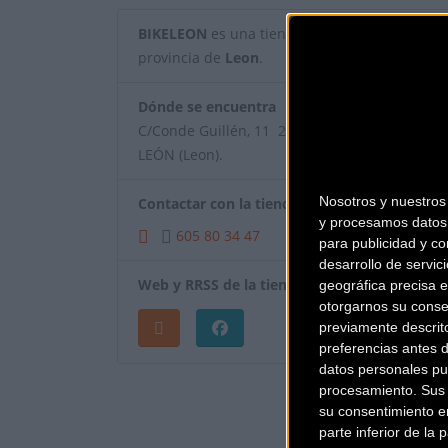
BIKELEON
es una tienda de bicicletas y artícul
provincia de
Leon
.
Dónde se encuentra
C/Conde Guillén, 11 24004
LEÓN (Leon).
Nosotros y nuestro
Contactar con la tienda
y procesamos datos 
605 80 34 47
para publicidad y co
desarrollo de servici
Web y RRSS de la tienda
geográfica precisa e
otorgarnos su conse
previamente descrit
preferencias antes 
datos personales pu
¿Eres el propietar
procesamiento. Sus p
su consentimiento en
parte inferior de la