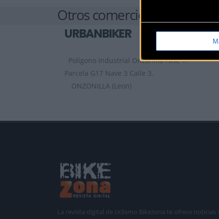
Otros comercios
URBANBIKER
M
Polígono Industrial Onzonilla Fase 1.
Parcela G17 Nave 3 Calle 3.
ONZONILLA (Leon)
La revista digital de ciclismo Bikezona te ofrece notici