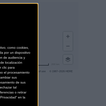
ivo, como cookies,
a por un dispositivo
ón de audiencia y
de localización
200 km
 clic para
Terms of use
© 1987–2026 HERE
bo el procesamiento
cambiar sus
esamiento de sus
echazar tal
gar a más clientes
.
erencias o retirar
Privacidad" en la