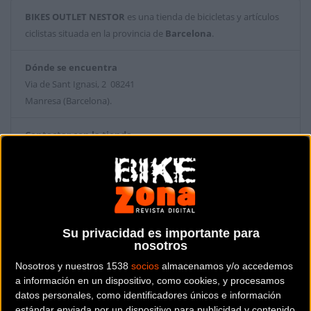
BIKES OUTLET NESTOR
es una tienda de bicicletas y artículos
ciclistas situada en la provincia de
Barcelona
.
Dónde se encuentra
Via de Sant Ignasi, 2 08241
Manresa (Barcelona).
Contactar con la tienda
635 98 45 07
Web y RRSS de la tienda
Su privacidad es importante para
nosotros
Nosotros y nuestros 1538
socios
almacenamos y/o accedemos
a información en un dispositivo, como cookies, y procesamos
datos personales, como identificadores únicos e información
estándar enviada por un dispositivo para publicidad y contenido