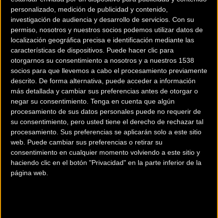
personalizado, medición de publicidad y contenido,
investigación de audiencia y desarrollo de servicios.
Con su
permiso, nosotros y nuestros socios podemos utilizar datos de
localización geográfica precisa e identificación mediante las
características de dispositivos. Puede hacer clic para
otorgarnos su consentimiento a nosotros y a nuestros 1538
socios para que llevemos a cabo el procesamiento previamente
descrito. De forma alternativa, puede acceder a información
200 km
más detallada y cambiar sus preferencias antes de otorgar o
Terms of use
© 1987–2026 HERE
negar su consentimiento.
Tenga en cuenta que algún
¿Eres el propietario de esta tienda? Descubre cómo
hacerte tienda
procesamiento de sus datos personales puede no requerir de
Premium para llegar a más clientes
.
su consentimiento, pero usted tiene el derecho de rechazar tal
procesamiento. Sus preferencias se aplicarán solo a este sitio
web. Puede cambiar sus preferencias o retirar su
Comercios Bz Premium
consentimiento en cualquier momento volviendo a este sitio y
haciendo clic en el botón "Privacidad" en la parte inferior de la
MC SKI BIKE
página web.
C/ Balmes, 331
Barcelona (Barcelona)
ESCAPA BARCELONA NORD