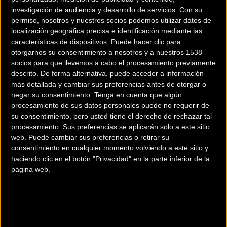
investigación de audiencia y desarrollo de servicios.
Con su
permiso, nosotros y nuestros socios podemos utilizar datos de
localización geográfica precisa e identificación mediante las
características de dispositivos. Puede hacer clic para
otorgarnos su consentimiento a nosotros y a nuestros 1538
socios para que llevemos a cabo el procesamiento previamente
200 km
descrito. De forma alternativa, puede acceder a información
Terms of use
© 1987–2026 HERE
más detallada y cambiar sus preferencias antes de otorgar o
¿Eres el propietario de esta tienda? Descubre cómo
hacerte tienda
negar su consentimiento.
Tenga en cuenta que algún
Premium para llegar a más clientes
.
procesamiento de sus datos personales puede no requerir de
su consentimiento, pero usted tiene el derecho de rechazar tal
procesamiento. Sus preferencias se aplicarán solo a este sitio
Comercios Bz Premium
web. Puede cambiar sus preferencias o retirar su
consentimiento en cualquier momento volviendo a este sitio y
MC SKI BIKE
haciendo clic en el botón "Privacidad" en la parte inferior de la
página web.
C/ Balmes, 331
Barcelona (Barcelona)
ESCAPA BARCELONA NORD