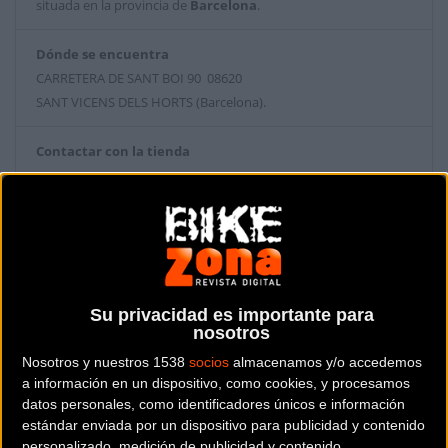
situada en la provincia de
Barcelona
.
Dónde se encuentra
CARRETERA DE SANT BOI 90 08620
SANT VICENS DELS HORTS (Barcelona).
Contactar con la tienda
936563334
Web y RRSS de la tienda
Su privacidad es importante para
nosotros
Nosotros y nuestros 1538
socios
almacenamos y/o accedemos
a información en un dispositivo, como cookies, y procesamos
datos personales, como identificadores únicos e información
estándar enviada por un dispositivo para publicidad y contenido
personalizado, medición de publicidad y contenido,