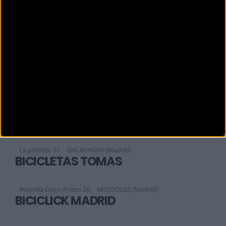
BICICLETAS PASAJE
Calle Aguila 2
CIEMPOZUELOS (Madrid)
BICICLETAS RUEDA LIBRE
Río Segura, 14. Local 14
Móstoles (Madrid)
BICICLETAS SALCHI
Calle del Océano Pacífico, 5,
Coslada (Madrid)
BICICLETAS TANDEM
La pedriza, 91
GALAPAGAR (Madrid)
BICICLETAS TOMAS
Avenida Cerro Prieto 20
MOSTOLES (Madrid)
BICICLICK MADRID