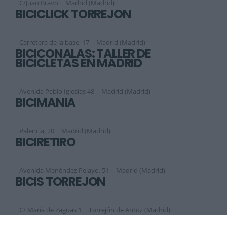
C/Juan Bravo
Madrid (Madrid)
BICICLICK TORREJÓN
Carretera de la base, 17
Madrid (Madrid)
BICICONALAS: TALLER DE
BICICLETAS EN MADRID
Avenida Pablo Iglesias 48
Madrid (Madrid)
BICIMANIA
Palencia, 20
Madrid (Madrid)
BICIRETIRO
Avenida Menéndez Pelayo, 51
Madrid (Madrid)
BICIS TORREJÓN
C/ María de Zaguas 1
Torrejón de Ardoz (Madrid)
Anterior
Siguiente
1
2
3
4
5
6
7
8
9