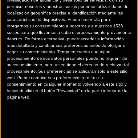
permiso, nosotros y nuestros socios podemos utilizar datos de
localización geográfica precisa e identificación mediante las
características de dispositivos. Puede hacer clic para
200 km
otorgarnos su consentimiento a nosotros y a nuestros 1538
socios para que llevemos a cabo el procesamiento previamente
Terms of use
© 1987–2026 HERE
¿Eres el propietario de esta tienda? Descubre cómo
hacerte tienda
descrito. De forma alternativa, puede acceder a información
más detallada y cambiar sus preferencias antes de otorgar o
Premium para llegar a más clientes
.
negar su consentimiento.
Tenga en cuenta que algún
procesamiento de sus datos personales puede no requerir de
su consentimiento, pero usted tiene el derecho de rechazar tal
Comercios Bz Premium
procesamiento. Sus preferencias se aplicarán solo a este sitio
web. Puede cambiar sus preferencias o retirar su
consentimiento en cualquier momento volviendo a este sitio y
haciendo clic en el botón "Privacidad" en la parte inferior de la
página web.