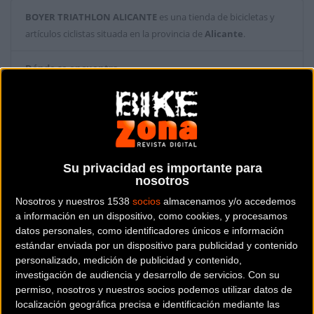
BOYER TRIATHLON ALICANTE
es una tienda de bicicletas y
artículos ciclistas situada en la provincia de
Alicante
.
Dónde se encuentra
Pintor Xavier Soler, 10 (Gran Vía-Vistahermosa) 03015
ALICANTE (Alicante).
Contactar con la tienda
965606310
Su privacidad es importante para
nosotros
Web y RRSS de la tienda
Nosotros y nuestros 1538
socios
almacenamos y/o accedemos
a información en un dispositivo, como cookies, y procesamos
datos personales, como identificadores únicos e información
estándar enviada por un dispositivo para publicidad y contenido
personalizado, medición de publicidad y contenido,
investigación de audiencia y desarrollo de servicios.
Con su
permiso, nosotros y nuestros socios podemos utilizar datos de
localización geográfica precisa e identificación mediante las