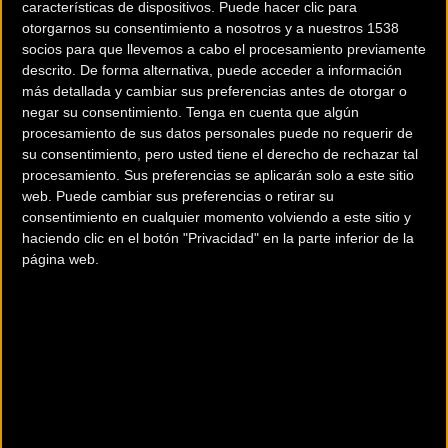
características de dispositivos. Puede hacer clic para
otorgarnos su consentimiento a nosotros y a nuestros 1538
socios para que llevemos a cabo el procesamiento previamente
descrito. De forma alternativa, puede acceder a información
más detallada y cambiar sus preferencias antes de otorgar o
negar su consentimiento.
Tenga en cuenta que algún
procesamiento de sus datos personales puede no requerir de
su consentimiento, pero usted tiene el derecho de rechazar tal
200 km
procesamiento. Sus preferencias se aplicarán solo a este sitio
web. Puede cambiar sus preferencias o retirar su
Terms of use
© 1987–2026 HERE
consentimiento en cualquier momento volviendo a este sitio y
¿Eres el propietario de esta tienda? Descubre cómo
hacerte tienda
haciendo clic en el botón "Privacidad" en la parte inferior de la
Premium para llegar a más clientes
.
página web.
Otros comercios
CICLOS CAMPUZANO
Avda. Catedrático Soler, 23
ALICANTE (Alicante)