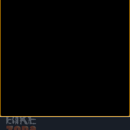
Calle Salinas nº1
VILLENA (Alicante)
GURUGÚ BICICLETES
Carrer de Jorge Luis Borges, 8
XÀBIA (Alicante)
I LOVE BIKE BENIJOFAR
Calle Ramón y Cajal, 15
BENIJOFAR (Alicante)
Anterior
Siguiente
1
2
3
4