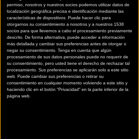
permiso, nosotros y nuestros socios podemos utilizar datos de
localización geográfica precisa e identificación mediante las
características de dispositivos. Puede hacer clic para
200 km
otorgarnos su consentimiento a nosotros y a nuestros 1538
socios para que llevemos a cabo el procesamiento previamente
Terms of use
© 1987–2026 HERE
descrito. De forma alternativa, puede acceder a información
¿Eres el propietario de esta tienda? Descubre cómo
hacerte tienda
más detallada y cambiar sus preferencias antes de otorgar o
Premium para llegar a más clientes
.
negar su consentimiento.
Tenga en cuenta que algún
procesamiento de sus datos personales puede no requerir de
su consentimiento, pero usted tiene el derecho de rechazar tal
Comercios Bz Premium
procesamiento. Sus preferencias se aplicarán solo a este sitio
web. Puede cambiar sus preferencias o retirar su
consentimiento en cualquier momento volviendo a este sitio y
haciendo clic en el botón "Privacidad" en la parte inferior de la
página web.