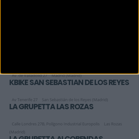
Calle Stuart 76
ARANUEZ (Madrid)
KAPELMUUR
Vía de las dos Castillas 9C
Pozuelo de Alarcón (Madrid)
KARACOL SPOR
Tortosa, 8
Madrid (Madrid)
KBIKE CASA CAMPO
Av. de Valladolid 27
Madrid (Madrid)
KBIKE SAN SEBASTIAN DE LOS REYES
Av Tenerife 27
San Sebastián de los Reyes (Madrid)
LA GRUPETTA LAS ROZAS
Calle Londres 27B, Polígono Industrial Europolis
Las Rozas
(Madrid)
LA GRUPETTA ALCOBENDAS