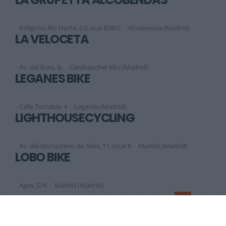
Polígono Rio Norte, 2 (Local B3B1)
Alcobendas (Madrid)
LA VELOCETA
Av. del Euro, 6,
Carabanchel Alto (Madrid)
LEGANÉS BIKE
Calle Torrubia, 4
Leganés (Madrid)
LIGHTHOUSECYCLING
Av. del Monasterio de Silos, 11, local 6
Madrid (Madrid)
LOBO BIKE
Ages, S/N
Madrid (Madrid)
Anterior
Siguiente
1
2
3
4
5
6
7
8
9