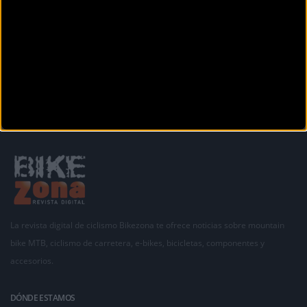
Calle Francesc Maciá 29
Sant Andreu de la Barca (Barcelona)
Anterior
1
2
3
4
5
6
7
8
9
10
11
La revista digital de ciclismo Bikezona te ofrece noticias sobre mountain
bike MTB, ciclismo de carretera, e-bikes, bicicletas, componentes y
accesorios.
DÓNDE ESTAMOS