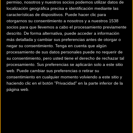
permiso, nosotros y nuestros socios podemos utilizar datos de
localización geográfica precisa e identificación mediante las
características de dispositivos. Puede hacer clic para
otorgarnos su consentimiento a nosotros y a nuestros 1538
socios para que llevemos a cabo el procesamiento previamente
descrito. De forma alternativa, puede acceder a información
más detallada y cambiar sus preferencias antes de otorgar o
negar su consentimiento.
Tenga en cuenta que algún
200 km
procesamiento de sus datos personales puede no requerir de
su consentimiento, pero usted tiene el derecho de rechazar tal
Terms of use
© 1987–2026 HERE
procesamiento. Sus preferencias se aplicarán solo a este sitio
¿Eres el propietario de esta tienda? Descubre cómo
hacerte tienda
web. Puede cambiar sus preferencias o retirar su
Premium para llegar a más clientes
.
consentimiento en cualquier momento volviendo a este sitio y
haciendo clic en el botón "Privacidad" en la parte inferior de la
página web.
Comercios Bz Premium
ESCAPA BARCELONA NORD
Avinguda dels Quinze, 25
Barcelona (Barcelona)
MC SKI BIKE