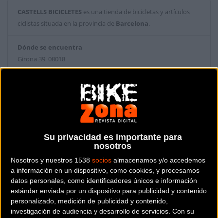
CASTELLS BICICLETES
es una tienda de bicicletas y artículos
ciclistas situada en la provincia de
Barcelona
.
Dónde se encuentra
Girona 39 08018
BARCELONA (Barcelona).
Contactar con la tienda
932316058
Web y RRSS de la tienda
Su privacidad es importante para
nosotros
Nosotros y nuestros 1538
socios
almacenamos y/o accedemos
a información en un dispositivo, como cookies, y procesamos
datos personales, como identificadores únicos e información
estándar enviada por un dispositivo para publicidad y contenido
personalizado, medición de publicidad y contenido,
investigación de audiencia y desarrollo de servicios.
Con su