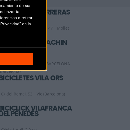
esamiento de sus
BICICLETAS CARRERAS
echazar tal
erencias o retirar
Privacidad" en la
C/ Aureli Maria Escarré, 47
Mollet
del Valles (Barcelona)
BICICLETAS GUACHIN
SANT GIL
Carrer de sant gil 12
BARCELONA
(Barcelona)
BICICLETES VILA ORS
C/ del Remei, 53
Vic (Barcelona)
BICICLICK VILAFRANCA
DEL PENEDÉS
C/Martorell, 2 (con