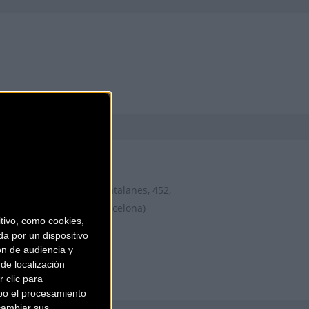
AIRBICI
Gran Via de les Corts Catalanes, 452,
LOCAL 2
Barcelona (Barcelona)
ivo, como cookies,
a por un dispositivo
ón de audiencia y
de localización
 clic para
bo el procesamiento
cambiar sus