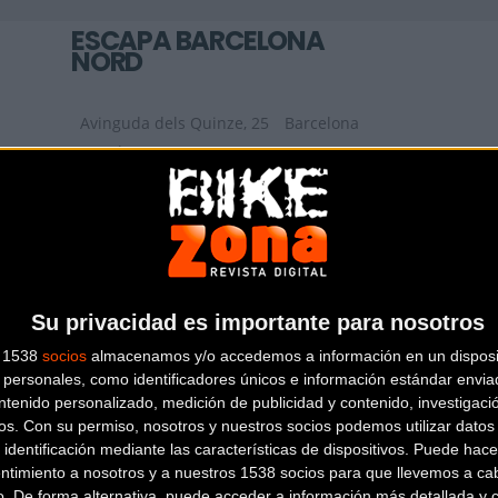
ESCAPA BARCELONA
NORD
Avinguda dels Quinze, 25
Barcelona
(Barcelona)
KIDS ON WHEELS
Plaça de la Vila de Gràcia,
Su privacidad es importante para nosotros
18
Barcelona (Barcelona)
s 1538
socios
almacenamos y/o accedemos a información en un disposit
personales, como identificadores únicos e información estándar enviad
ntenido personalizado, medición de publicidad y contenido, investigaci
os.
Con su permiso, nosotros y nuestros socios podemos utilizar datos 
 identificación mediante las características de dispositivos. Puede hacer
ntimiento a nosotros y a nuestros 1538 socios para que llevemos a ca
o. De forma alternativa, puede acceder a información más detallada y 