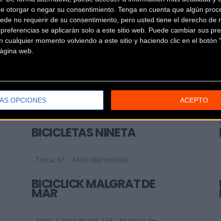
de otorgar o negar su consentimiento.
Tenga en cuenta que algún proc
BICI CROSS SHOP
ede no requerir de su consentimiento, pero usted tiene el derecho de r
referencias se aplicarán solo a este sitio web. Puede cambiar sus pref
 cualquier momento volviendo a este sitio y haciendo clic en el botón "
Avinguda de la Generalitat
 página web.
111
Pallejà (Barcelona)
BICICLETAS GUACHIN
Carrer de lafont 5
BARCELONA
ÁS OPCIONES
ACEPTO
(Barcelona)
BICICLETAS NINETA
Tosca, 61
Moia (Barcelona)
BICICLICK MALGRAT DE
MAR
Avda. Costra Brava, 138
Malgrat de