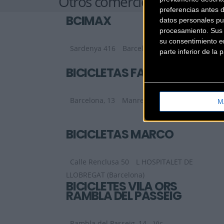
Otros comercios
preferencias antes 
BCIMAX
datos personales pu
procesamiento. Sus p
su consentimiento en
Sardenya 416
Barcelona (Barcelona)
parte inferior de la
BICICLETAS FASOL
Barcelona, 13
Manresa (Barcelona)
M
BICICLETAS MARCO
Calle Renclusa 50
L HOSPITALET DE
LLOBREGAT (Barcelona)
BICICLETES VILA ORS
RAMBLA DEL PASSEIG
Rambla del Passeig, 14
Vic