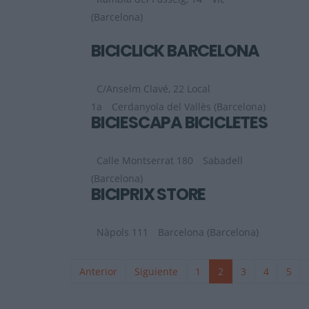
(Barcelona)
BICICLICK BARCELONA
C/Anselm Clavé, 22 Local
1a
Cerdanyola del Vallès (Barcelona)
BICIESCAPA BICICLETES
Calle Montserrat 180
Sabadell
(Barcelona)
BICIPRIX STORE
Nàpols 111
Barcelona (Barcelona)
Anterior
Siguiente
1
2
3
4
5