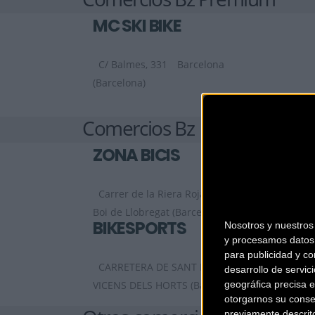
MC SKI BIKE
C/ Balmes, 331
Barcelona
(Barcelona)
Comercios Bz
ZONA BICIS
Carrer de la Riera Roja, 29 C
Sant
Boi de Llobregat (Barcelona)
BIKESPORTS
Nosotros y nuestro
y procesamos datos 
para publicidad y co
CARRETERA DE SANT BOI 90
SANT
desarrollo de servici
geográfica precisa e
VICENS DELS HORTS (Barcelona)
otorgarnos su conse
previamente descrit