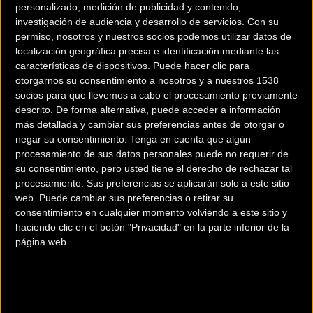
personalizado, medición de publicidad y contenido,
investigación de audiencia y desarrollo de servicios.
Con su
permiso, nosotros y nuestros socios podemos utilizar datos de
localización geográfica precisa e identificación mediante las
características de dispositivos. Puede hacer clic para
otorgarnos su consentimiento a nosotros y a nuestros 1538
200 km
socios para que llevemos a cabo el procesamiento previamente
descrito. De forma alternativa, puede acceder a información
Terms of use
© 1987–2026 HERE
¿Eres el propietario de esta tienda? Descubre cómo
hacerte tienda
más detallada y cambiar sus preferencias antes de otorgar o
negar su consentimiento.
Tenga en cuenta que algún
Premium para llegar a más clientes
.
procesamiento de sus datos personales puede no requerir de
su consentimiento, pero usted tiene el derecho de rechazar tal
procesamiento. Sus preferencias se aplicarán solo a este sitio
Comercios Bz Premium
web. Puede cambiar sus preferencias o retirar su
consentimiento en cualquier momento volviendo a este sitio y
MC SKI BIKE
haciendo clic en el botón "Privacidad" en la parte inferior de la
página web.
C/ Balmes, 331
Barcelona (Barcelona)
ESCAPA BARCELONA NORD