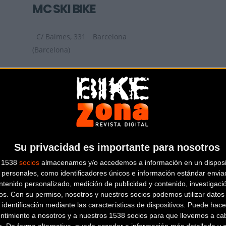
MC SKI BIKE
C/ Balmes, 331
Barcelona
(Barcelona)
BIKESPORTS
CARRETERA DE SANT BOI 90
SANT
VICENS DELS HORTS (Barcelona)
Su privacidad es importante para nosotros
s 1538
socios
almacenamos y/o accedemos a información en un disposit
personales, como identificadores únicos e información estándar enviad
ntenido personalizado, medición de publicidad y contenido, investigaci
os.
Con su permiso, nosotros y nuestros socios podemos utilizar datos 
 identificación mediante las características de dispositivos. Puede hacer
ntimiento a nosotros y a nuestros 1538 socios para que llevemos a ca
o. De forma alternativa, puede acceder a información más detallada y 