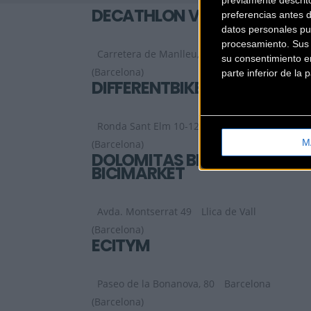
DECATHLON VIC
preferencias antes 
datos personales pu
procesamiento. Sus p
Carretera de Manlleu, Nº76-90
Vic
su consentimiento en
(Barcelona)
parte inferior de la
DIFFERENTBIKES
Ronda Sant Elm 10-12
Canet de Mar
M
(Barcelona)
DOLOMITAS BIKE-
BICIMARKET
Avda. Montserrat 49
Llica de Vall
(Barcelona)
ECITYM
Paseo de la Bonanova, 80
Barcelona
(Barcelona)