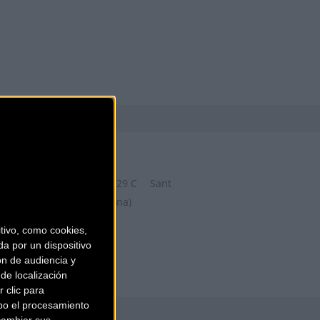
ZONA BICIS
Carrer de la Riera Roja, 29 C
Sant
Boi de Llobregat (Barcelona)
ivo, como cookies,
a por un dispositivo
ón de audiencia y
de localización
 clic para
bo el procesamiento
cambiar sus