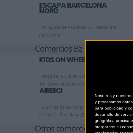
ESCAPA BARCELONA
NORD
Avinguda dels Quinze, 25
Barcelona
(Barcelona)
Comercios Bz
KIDS ON WHEELS
Plaça de la Vila de Gràcia,
18
Barcelona (Barcelona)
AIRBICI
Nosotros y nuestro
y procesamos datos 
Gran Via de les Corts Catalanes, 452,
para publicidad y co
desarrollo de servici
LOCAL 2
Barcelona (Barcelona)
geográfica precisa e
Otros comercios
otorgarnos su conse
previamente descrit