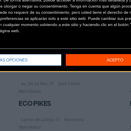
DEPORVILLAGE
de otorgar o negar su consentimiento.
Tenga en cuenta que algún proc
ede no requerir de su consentimiento, pero usted tiene el derecho de r
referencias se aplicarán solo a este sitio web. Puede cambiar sus pref
Passeig Gallifa, 1 2
Sant Joan de
 cualquier momento volviendo a este sitio y haciendo clic en el botón "
Vilatorrada (Barcelona)
 página web.
DK90 BICICLETAS
Calle 10, Nº36
Casteldefells
ÁS OPCIONES
ACEPTO
(Barcelona)
DONDA BIKES
Av. De La Pau, 31
Sant Celoni
(Barcelona)
ECO PIKES
Carrer de Laforja 37
Barcelona
(Barcelona)