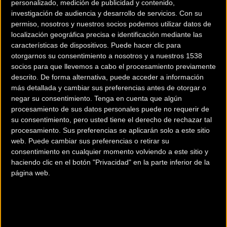
personalizado, medición de publicidad y contenido,
investigación de audiencia y desarrollo de servicios.
Con su
permiso, nosotros y nuestros socios podemos utilizar datos de
localización geográfica precisa e identificación mediante las
características de dispositivos. Puede hacer clic para
otorgarnos su consentimiento a nosotros y a nuestros 1538
200 km
socios para que llevemos a cabo el procesamiento previamente
descrito. De forma alternativa, puede acceder a información
Terms of use
© 1987–2026 HERE
más detallada y cambiar sus preferencias antes de otorgar o
¿Eres el propietario de esta tienda? Descubre cómo
hacerte tienda
negar su consentimiento.
Tenga en cuenta que algún
Premium para llegar a más clientes
.
procesamiento de sus datos personales puede no requerir de
su consentimiento, pero usted tiene el derecho de rechazar tal
procesamiento. Sus preferencias se aplicarán solo a este sitio
Comercios Bz Premium
web. Puede cambiar sus preferencias o retirar su
consentimiento en cualquier momento volviendo a este sitio y
ESCAPA BARCELONA NORD
haciendo clic en el botón "Privacidad" en la parte inferior de la
página web.
Avinguda dels Quinze, 25
Barcelona (Barcelona)
MC SKI BIKE