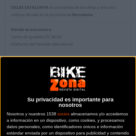
CICLES CATALUNYA
es una tienda de bicicletas y artículos
ciclistas situada en la provincia de
Barcelona
.
Dónde se encuentra
Carrer de Igualada 55 08720
Vilafranca del Penedès (Barcelona).
Contactar con la tienda
938 92 51 75
Web y RRSS de la tienda
Su privacidad es importante para
nosotros
Nosotros y nuestros 1538
socios
almacenamos y/o accedemos
a información en un dispositivo, como cookies, y procesamos
datos personales, como identificadores únicos e información
estándar enviada por un dispositivo para publicidad y contenido