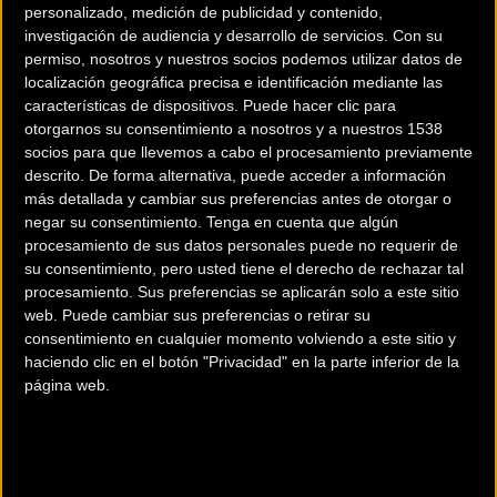
personalizado, medición de publicidad y contenido,
investigación de audiencia y desarrollo de servicios.
Con su
permiso, nosotros y nuestros socios podemos utilizar datos de
localización geográfica precisa e identificación mediante las
características de dispositivos. Puede hacer clic para
otorgarnos su consentimiento a nosotros y a nuestros 1538
socios para que llevemos a cabo el procesamiento previamente
descrito. De forma alternativa, puede acceder a información
200 km
más detallada y cambiar sus preferencias antes de otorgar o
Terms of use
© 1987–2026 HERE
negar su consentimiento.
Tenga en cuenta que algún
¿Eres el propietario de esta tienda? Descubre cómo
hacerte tienda
procesamiento de sus datos personales puede no requerir de
su consentimiento, pero usted tiene el derecho de rechazar tal
Premium para llegar a más clientes
.
procesamiento. Sus preferencias se aplicarán solo a este sitio
web. Puede cambiar sus preferencias o retirar su
consentimiento en cualquier momento volviendo a este sitio y
Comercios Bz Premium
haciendo clic en el botón "Privacidad" en la parte inferior de la
página web.
ESCAPA BARCELONA NORD
Avinguda dels Quinze, 25
Barcelona (Barcelona)
MC SKI BIKE