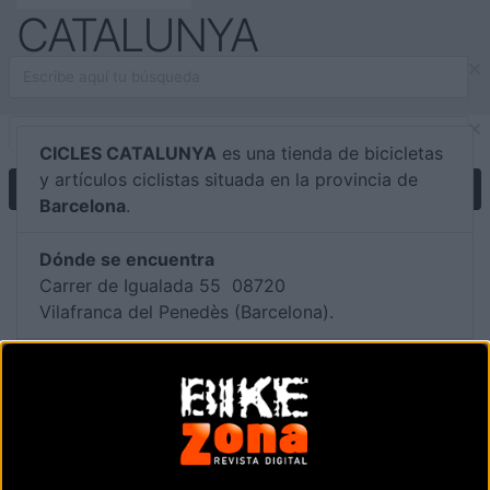
CATALUNYA
CICLES CATALUNYA
es una tienda de bicicletas
y artículos ciclistas situada en la provincia de
Barcelona
.
Dónde se encuentra
Carrer de Igualada 55 08720
Vilafranca del Penedès (Barcelona).
Contactar con la tienda
938 92 51 75
Web y RRSS de la tienda