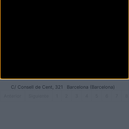
(Barcelona)
O2TOWN
Passatge Maiol, 8
Barcelona (Barcelona)
OM BICIS
Carrer del Sol, 11
Sant Andreu de la Barca
(Barcelona)
ORBEA CAMPUS BCN
C/ Consell de Cent, 321
Barcelona (Barcelona)
Anterior
Siguiente
1
2
3
4
5
6
7
8