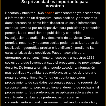
Su privacidad es importante para
nosotros
Nosotros y nuestros 1538
socios
almacenamos y/o accedemos
a información en un dispositivo, como cookies, y procesamos
datos personales, como identificadores únicos e información
estándar enviada por un dispositivo para publicidad y contenido
personalizado, medición de publicidad y contenido,
investigación de audiencia y desarrollo de servicios.
Con su
permiso, nosotros y nuestros socios podemos utilizar datos de
localización geográfica precisa e identificación mediante las
características de dispositivos. Puede hacer clic para
otorgarnos su consentimiento a nosotros y a nuestros 1538
socios para que llevemos a cabo el procesamiento previamente
descrito. De forma alternativa, puede acceder a información
más detallada y cambiar sus preferencias antes de otorgar o
200 km
negar su consentimiento.
Tenga en cuenta que algún
Terms of use
© 1987–2026 HERE
procesamiento de sus datos personales puede no requerir de
¿Eres el propietario de esta tienda? Descubre cómo
su consentimiento, pero usted tiene el derecho de rechazar tal
hacerte tienda Premium para llegar a más clientes
.
procesamiento. Sus preferencias se aplicarán solo a este sitio
web. Puede cambiar sus preferencias o retirar su
consentimiento en cualquier momento volviendo a este sitio y