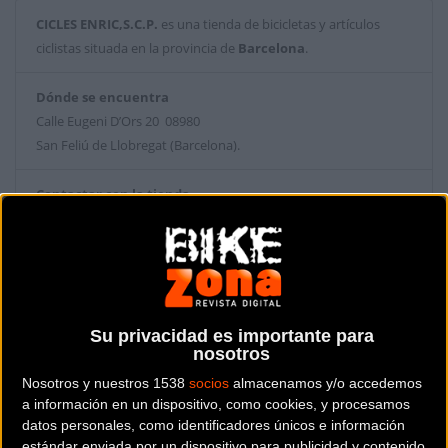
CICLES ENRIC,S.C.P.
es una tienda de bicicletas y artículos
ciclistas situada en la provincia de
Barcelona
.
Dónde se encuentra
Calle Eugeni D’Ors 20 08980
San Feliú de Llobregat (Barcelona).
Contactar con la tienda
936665804
Web y RRSS de la tienda
Su privacidad es importante para
nosotros
Nosotros y nuestros 1538
socios
almacenamos y/o accedemos
a información en un dispositivo, como cookies, y procesamos
datos personales, como identificadores únicos e información
estándar enviada por un dispositivo para publicidad y contenido