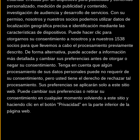
personalizado, medición de publicidad y contenido,
investigación de audiencia y desarrollo de servicios.
Con su
permiso, nosotros y nuestros socios podemos utilizar datos de
localización geográfica precisa e identificación mediante las
características de dispositivos. Puede hacer clic para
otorgarnos su consentimiento a nosotros y a nuestros 1538
socios para que llevemos a cabo el procesamiento previamente
descrito. De forma alternativa, puede acceder a información
200 km
más detallada y cambiar sus preferencias antes de otorgar o
Terms of use
© 1987–2026 HERE
negar su consentimiento.
Tenga en cuenta que algún
¿Eres el propietario de esta tienda? Descubre cómo
hacerte tienda
procesamiento de sus datos personales puede no requerir de
Premium para llegar a más clientes
.
su consentimiento, pero usted tiene el derecho de rechazar tal
procesamiento. Sus preferencias se aplicarán solo a este sitio
web. Puede cambiar sus preferencias o retirar su
Comercios Bz Premium
consentimiento en cualquier momento volviendo a este sitio y
haciendo clic en el botón "Privacidad" en la parte inferior de la
MC SKI BIKE
página web.
C/ Balmes, 331
Barcelona (Barcelona)
ESCAPA BARCELONA NORD