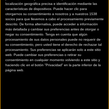
localización geográfica precisa e identificación mediante las
características de dispositivos. Puede hacer clic para
otorgarnos su consentimiento a nosotros y a nuestros 1538
socios para que llevemos a cabo el procesamiento previamente
descrito. De forma alternativa, puede acceder a información
más detallada y cambiar sus preferencias antes de otorgar o
200 km
negar su consentimiento.
Tenga en cuenta que algún
Terms of use
© 1987–2026 HERE
procesamiento de sus datos personales puede no requerir de
¿Eres el propietario de esta tienda? Descubre cómo
hacerte tienda
su consentimiento, pero usted tiene el derecho de rechazar tal
Premium para llegar a más clientes
.
procesamiento. Sus preferencias se aplicarán solo a este sitio
web. Puede cambiar sus preferencias o retirar su
consentimiento en cualquier momento volviendo a este sitio y
haciendo clic en el botón "Privacidad" en la parte inferior de la
Comercios Bz Premium
página web.
LA BICICLETA
C/ Santiago Aznar nº2
BILBAO (Vizcaya)
CICLOS GETXO