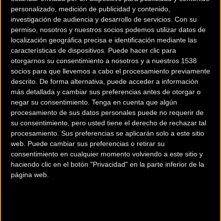
personalizado, medición de publicidad y contenido,
investigación de audiencia y desarrollo de servicios.
Con su
permiso, nosotros y nuestros socios podemos utilizar datos de
localización geográfica precisa e identificación mediante las
características de dispositivos. Puede hacer clic para
otorgarnos su consentimiento a nosotros y a nuestros 1538
socios para que llevemos a cabo el procesamiento previamente
descrito. De forma alternativa, puede acceder a información
200 km
más detallada y cambiar sus preferencias antes de otorgar o
Terms of use
© 1987–2026 HERE
negar su consentimiento.
Tenga en cuenta que algún
¿Eres el propietario de esta tienda? Descubre cómo
hacerte tienda
procesamiento de sus datos personales puede no requerir de
Premium para llegar a más clientes
.
su consentimiento, pero usted tiene el derecho de rechazar tal
procesamiento. Sus preferencias se aplicarán solo a este sitio
web. Puede cambiar sus preferencias o retirar su
Comercios Bz Premium
consentimiento en cualquier momento volviendo a este sitio y
haciendo clic en el botón "Privacidad" en la parte inferior de la
ESCAPA BARCELONA NORD
página web.
Avinguda dels Quinze, 25
Barcelona (Barcelona)
MC SKI BIKE