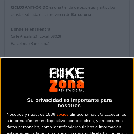
CICLOS ANTI-ÓXIDO
es una tienda de bicicletas y artículos
ciclistas situada en la provincia de
Barcelona
.
Dónde se encuentra
Calle Arizala, 21, Local 08028
Barcelona (Barcelona).
Contactar con la tienda
610 33 78 10
Web y RRSS de la tienda
Su privacidad es importante para
nosotros
Nosotros y nuestros 1538
socios
almacenamos y/o accedemos
a información en un dispositivo, como cookies, y procesamos
datos personales, como identificadores únicos e información
estándar enviada por un dispositivo para publicidad y contenido