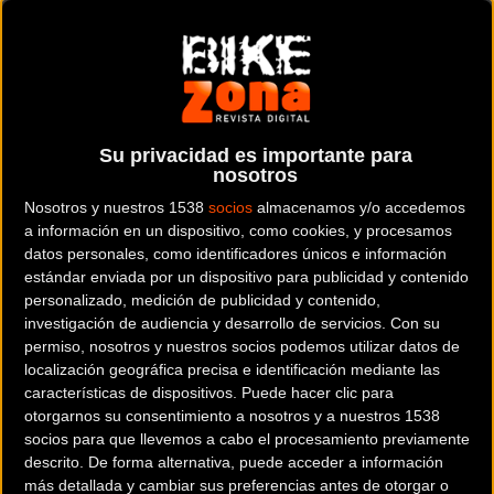
situada en la provincia de
Guipuzcoa
.
Dónde se encuentra
C/. Zubiaurre, 2 20100
RENTERÍA (Guipuzcoa).
Su privacidad es importante para
nosotros
Contactar con la tienda
Nosotros y nuestros 1538
socios
almacenamos y/o accedemos
943 529 403
a información en un dispositivo, como cookies, y procesamos
datos personales, como identificadores únicos e información
Web y RRSS de la tienda
estándar enviada por un dispositivo para publicidad y contenido
personalizado, medición de publicidad y contenido,
investigación de audiencia y desarrollo de servicios.
Con su
permiso, nosotros y nuestros socios podemos utilizar datos de
localización geográfica precisa e identificación mediante las
características de dispositivos. Puede hacer clic para
otorgarnos su consentimiento a nosotros y a nuestros 1538
socios para que llevemos a cabo el procesamiento previamente
descrito. De forma alternativa, puede acceder a información
más detallada y cambiar sus preferencias antes de otorgar o