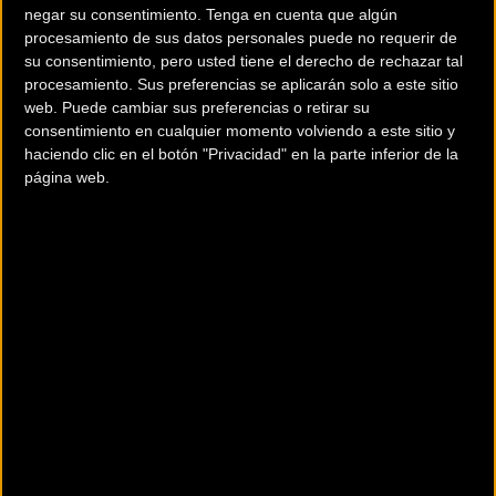
negar su consentimiento.
Tenga en cuenta que algún
procesamiento de sus datos personales puede no requerir de
su consentimiento, pero usted tiene el derecho de rechazar tal
procesamiento. Sus preferencias se aplicarán solo a este sitio
web. Puede cambiar sus preferencias o retirar su
consentimiento en cualquier momento volviendo a este sitio y
200 km
haciendo clic en el botón "Privacidad" en la parte inferior de la
página web.
Terms of use
© 1987–2026 HERE
¿Eres el propietario de esta tienda? Descubre cómo
hacerte tienda
Premium para llegar a más clientes
.
Comercios Bz Premium
OIARTZUN BIKE
Ugaldetxo Poligonoa, Olagarai Kalea 1 Pabellón 8
Oiartzun
(Guipuzcoa)