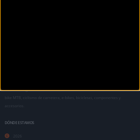
Anterior
1
2
3
La revista digital de ciclismo Bikezona te ofrece noticias sobre mountain
bike MTB, ciclismo de carretera, e-bikes, bicicletas, componentes y
accesorios.
DÓNDE ESTAMOS
2026