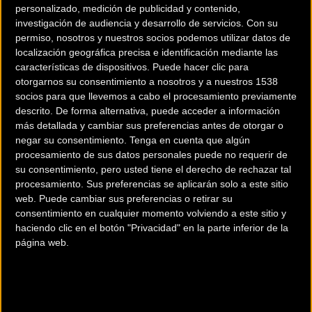
personalizado, medición de publicidad y contenido,
investigación de audiencia y desarrollo de servicios.
Con su
permiso, nosotros y nuestros socios podemos utilizar datos de
localización geográfica precisa e identificación mediante las
características de dispositivos. Puede hacer clic para
otorgarnos su consentimiento a nosotros y a nuestros 1538
200 km
socios para que llevemos a cabo el procesamiento previamente
descrito. De forma alternativa, puede acceder a información
Terms of use
© 1987–2026 HERE
¿Eres el propietario de esta tienda? Descubre cómo
hacerte tienda
más detallada y cambiar sus preferencias antes de otorgar o
negar su consentimiento.
Tenga en cuenta que algún
Premium para llegar a más clientes
.
procesamiento de sus datos personales puede no requerir de
su consentimiento, pero usted tiene el derecho de rechazar tal
procesamiento. Sus preferencias se aplicarán solo a este sitio
Comercios Bz Premium
web. Puede cambiar sus preferencias o retirar su
consentimiento en cualquier momento volviendo a este sitio y
ESCAPA BARCELONA NORD
haciendo clic en el botón "Privacidad" en la parte inferior de la
página web.
Avinguda dels Quinze, 25
Barcelona (Barcelona)
MC SKI BIKE