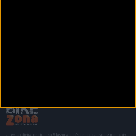
MURCIA SOBRE RUEDAS
C/ Don Alfonso Palazón Clemares, 6 bajo
Murcia (Murcia)
NELVAUTO E-BIKE
Avenida Arquitecto Miguel Ángel Beloqui 5
Murcia (Murcia)
Anterior
Siguiente
1
2
3
4
La revista digital de ciclismo Bikezona te ofrece noticias sobre mountain