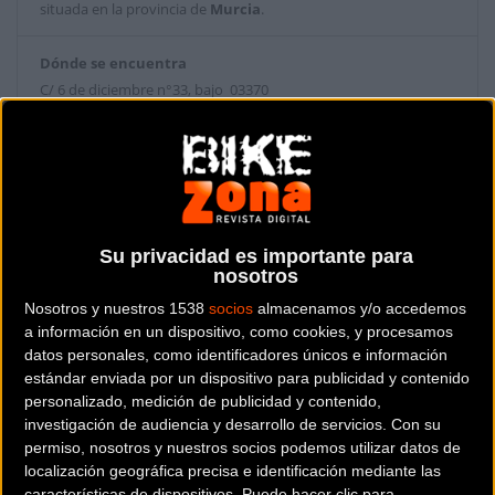
situada en la provincia de
Murcia
.
Dónde se encuentra
C/ 6 de diciembre n°33, bajo 03370
Redován (Murcia).
Contactar con la tienda
633 75 51 06
Su privacidad es importante para
Web y RRSS de la tienda
nosotros
Nosotros y nuestros 1538
socios
almacenamos y/o accedemos
a información en un dispositivo, como cookies, y procesamos
datos personales, como identificadores únicos e información
estándar enviada por un dispositivo para publicidad y contenido
personalizado, medición de publicidad y contenido,
investigación de audiencia y desarrollo de servicios.
Con su
permiso, nosotros y nuestros socios podemos utilizar datos de
localización geográfica precisa e identificación mediante las
características de dispositivos. Puede hacer clic para