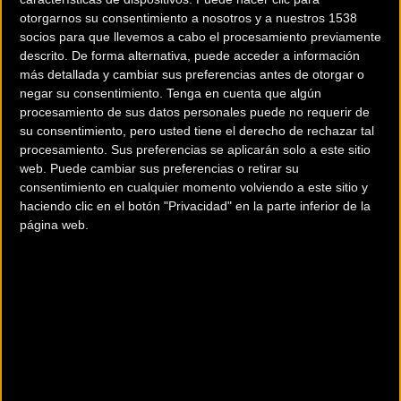
otorgarnos su consentimiento a nosotros y a nuestros 1538
socios para que llevemos a cabo el procesamiento previamente
descrito. De forma alternativa, puede acceder a información
más detallada y cambiar sus preferencias antes de otorgar o
negar su consentimiento.
Tenga en cuenta que algún
procesamiento de sus datos personales puede no requerir de
200 km
su consentimiento, pero usted tiene el derecho de rechazar tal
Terms of use
© 1987–2026 HERE
procesamiento. Sus preferencias se aplicarán solo a este sitio
¿Eres el propietario de esta tienda? Descubre cómo
hacerte tienda
web. Puede cambiar sus preferencias o retirar su
Premium para llegar a más clientes
.
consentimiento en cualquier momento volviendo a este sitio y
haciendo clic en el botón "Privacidad" en la parte inferior de la
página web.
Otros comercios
DEPORTES ANGEL INTERSPORT
C/ Cánovas del Castillo, 91
Jumilla (Murcia)
HISPANORACING