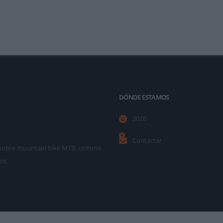
DÓNDE ESTAMOS
2026
Contactar
as sobre mountain bike MTB, ciclismo
os.