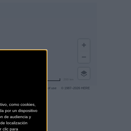
200 km
Terms of use
© 1987–2026 HERE
ivo, como cookies,
gar a más clientes
.
a por un dispositivo
ón de audiencia y
de localización
 clic para