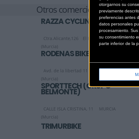
otorgarnos su conse
Otros comercios
previamente descrit
preferencias antes 
RAZZA CYCLING
datos personales pu
procesamiento. Sus p
su consentimiento en
Ctra.Alicante,126
El Esparragal
parte inferior de la
(Murcia)
RODENAS BIKE
Avd. de la libertad 11
El Palmas
M
(Murcia)
SPORTTECH (GRUPO
BELMONTE)
CALLE ISLA CRISTINA, 11
MURCIA
(Murcia)
TRIMURBIKE