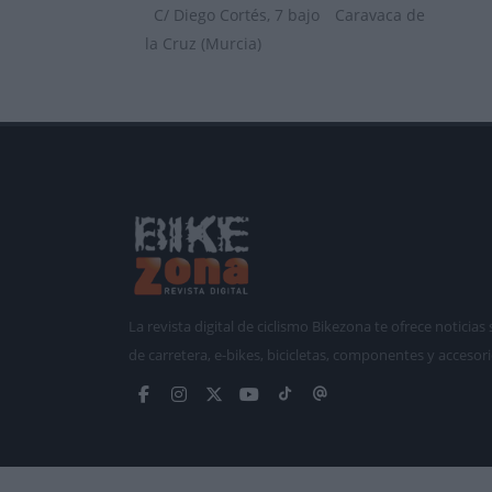
C/ Diego Cortés, 7 bajo
Caravaca de
la Cruz (Murcia)
La revista digital de ciclismo Bikezona te ofrece notici
de carretera, e-bikes, bicicletas, componentes y accesori