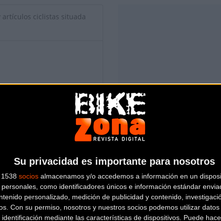
artículos ciclistas situada
Su privacidad es importante para nosotros
s 1538
socios
almacenamos y/o accedemos a información en un disposit
io de esta tienda? Descubre cómo
hacerte tienda Premium para lle
personales, como identificadores únicos e información estándar enviad
ntenido personalizado, medición de publicidad y contenido, investigaci
os.
Con su permiso, nosotros y nuestros socios podemos utilizar datos 
 identificación mediante las características de dispositivos. Puede hacer