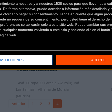
ntimiento a nosotros y a nuestros 1538 socios para que llevemos a ca
o. De forma alternativa, puede acceder a información más detallada y 
de otorgar o negar su consentimiento.
Tenga en cuenta que algún proc
REPUESTOS AGUILAR
ede no requerir de su consentimiento, pero usted tiene el derecho de r
referencias se aplicarán solo a este sitio web. Puede cambiar sus pref
 cualquier momento volviendo a este sitio y haciendo clic en el botón "
Camino Viejo de Monteagudo, Nº
 página web.
25
Monteagudo (Murcia)
RUDIBICICLETAS
Calle Pino de la Murta, 23
Bulla
ÁS OPCIONES
ACEPTO
(Murcia)
TECHBIKEAREA
Avd. Europa 22 Parcela 2-2 Polig. Ind.
Las Salinas
Alhama de Murcia
(Murcia)
Anterior
1
2
3
4