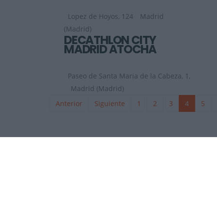
Lopez de Hoyos, 124
Madrid
(Madrid)
DECATHLON CITY
MADRID ATOCHA
Paseo de Santa Maria de la Cabeza, 1,
Madrid (Madrid)
Anterior
Siguiente
1
2
3
4
5