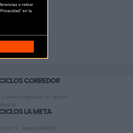
erencias o retirar
Privacidad" en la
CICLOS CORREDOR
C/ Dolores Folgueras, 20
Madrid
(Madrid)
CICLOS LA META
C/Sol, 12
Leganés (Madrid)