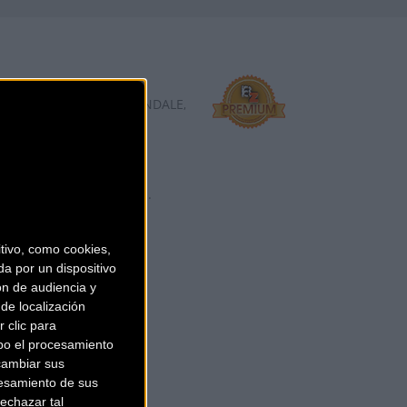
 88
, BMC, CANNONDALE, GIANT, LIV, LOOK BIKES, OPEN, ORBEA, SANT
da online, es una de las
 Sanferbike cuenta co ...
ivo, como cookies,
a por un dispositivo
ón de audiencia y
de localización
 clic para
bo el procesamiento
cambiar sus
esamiento de sus
echazar tal