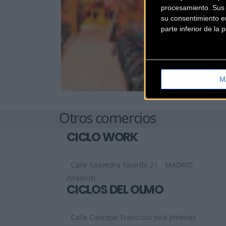
procesamiento. Sus p
su consentimiento en
parte inferior de la
M
Otros comercios
CICLO WORK
Calle Saavedra Fajardo 21
MADRID
(Madrid)
CICLOS DEL OLMO
Calle Concejal Francisco José Jiménez