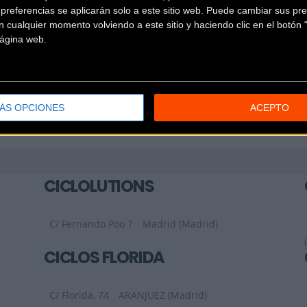
referencias se aplicarán solo a este sitio web. Puede cambiar sus pref
 cualquier momento volviendo a este sitio y haciendo clic en el botón "
 página web.
ÁS OPCIONES
ACEPTO
CICLOLUTIONS
C/ Fernando Poo 7
Madrid (Madrid)
CICLOS FLORIDA
C/ Florida, 74
ARANJUEZ (Madrid)