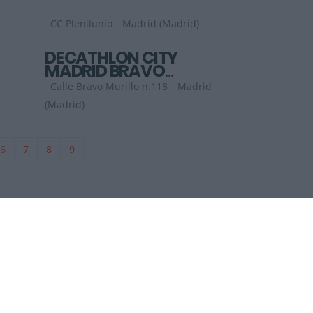
CC Plenilunio
Madrid (Madrid)
DECATHLON CITY
MADRID BRAVO
MURILLO
Calle Bravo Murillo n.118
Madrid
(Madrid)
6
7
8
9
DÓNDE ESTAMOS
2026