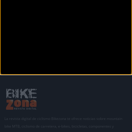
Olakua, 16
OÑATI (Guipuzcoa)
MAROTIAS
Zaldibi Errepidea, 2
Ordizia (Guipuzcoa)
Anterior
Siguiente
1
2
3
La revista digital de ciclismo Bikezona te ofrece noticias sobre mountain
bike MTB, ciclismo de carretera, e-bikes, bicicletas, componentes y