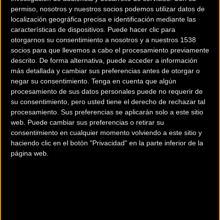
permiso, nosotros y nuestros socios podemos utilizar datos de
localización geográfica precisa e identificación mediante las
características de dispositivos. Puede hacer clic para
otorgarnos su consentimiento a nosotros y a nuestros 1538
socios para que llevemos a cabo el procesamiento previamente
descrito. De forma alternativa, puede acceder a información
200 km
más detallada y cambiar sus preferencias antes de otorgar o
Terms of use
© 1987–2026 HERE
negar su consentimiento.
Tenga en cuenta que algún
¿Eres el propietario de esta tienda? Descubre cómo
hacerte tienda
procesamiento de sus datos personales puede no requerir de
su consentimiento, pero usted tiene el derecho de rechazar tal
Premium para llegar a más clientes
.
procesamiento. Sus preferencias se aplicarán solo a este sitio
web. Puede cambiar sus preferencias o retirar su
consentimiento en cualquier momento volviendo a este sitio y
Comercios Bz Premium
haciendo clic en el botón "Privacidad" en la parte inferior de la
página web.
OIARTZUN BIKE
Ugaldetxo Poligonoa, Olagarai Kalea 1 Pabellón 8
Oiartzun
(Guipuzcoa)