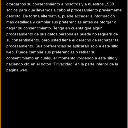
otorgarnos su consentimiento a nosotros y a nuestros 1538
socios para que llevemos a cabo el procesamiento previamente
descrito. De forma alternativa, puede acceder a información
más detallada y cambiar sus preferencias antes de otorgar o
negar su consentimiento.
Tenga en cuenta que algún
procesamiento de sus datos personales puede no requerir de
200 km
su consentimiento, pero usted tiene el derecho de rechazar tal
Terms of use
© 1987–2026 HERE
procesamiento. Sus preferencias se aplicarán solo a este sitio
¿Eres el propietario de esta tienda? Descubre cómo
hacerte tienda
web. Puede cambiar sus preferencias o retirar su
consentimiento en cualquier momento volviendo a este sitio y
Premium para llegar a más clientes
.
haciendo clic en el botón "Privacidad" en la parte inferior de la
página web.
Otros comercios
A DOS RUEDAS
Carretera de Villaviciosa 22, Bajo B
Gijón (Asturias)
BICI OH