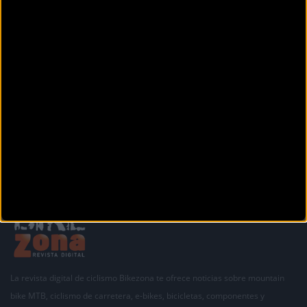
Av. de Colón, 6
Oviedo (Asturias)
BITKE CYCLING
Carretera N-634 n°78
Siero (Asturias)
Siguiente
1
2
3
La revista digital de ciclismo Bikezona te ofrece noticias sobre mountain
bike MTB, ciclismo de carretera, e-bikes, bicicletas, componentes y