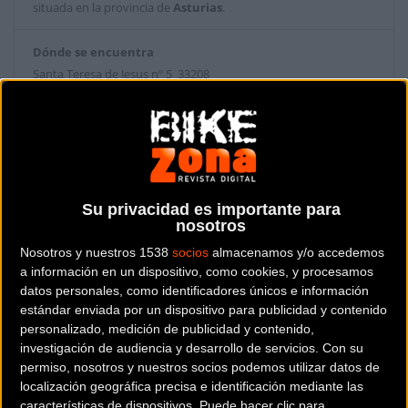
situada en la provincia de
Asturias
.
Dónde se encuentra
Santa Teresa de Jesus nº 5 33208
Gijón (Asturias).
Contactar con la tienda
984 05 02 68
Su privacidad es importante para
Web y RRSS de la tienda
nosotros
Nosotros y nuestros 1538
socios
almacenamos y/o accedemos
a información en un dispositivo, como cookies, y procesamos
datos personales, como identificadores únicos e información
estándar enviada por un dispositivo para publicidad y contenido
personalizado, medición de publicidad y contenido,
investigación de audiencia y desarrollo de servicios.
Con su
permiso, nosotros y nuestros socios podemos utilizar datos de
localización geográfica precisa e identificación mediante las
características de dispositivos. Puede hacer clic para