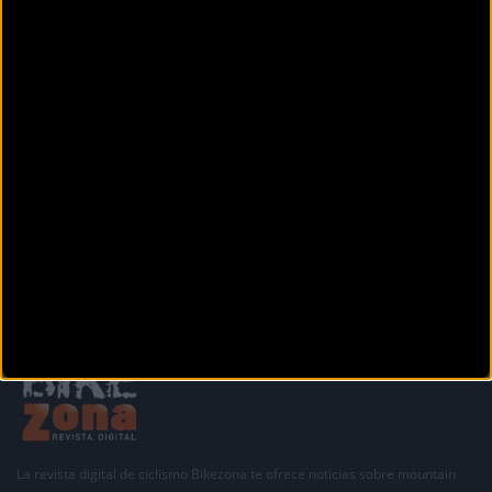
Calle Juan Carlos I, 10
Arriondas (Asturias)
TIEMPO BIKE
C/ Juan Alvargonzález nº29
Gijón (Asturias)
Anterior
1
2
3
La revista digital de ciclismo Bikezona te ofrece noticias sobre mountain