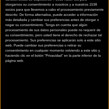
otorgarnos su consentimiento a nosotros y a nuestros 1538
socios para que llevemos a cabo el procesamiento previamente
descrito. De forma alternativa, puede acceder a información
más detallada y cambiar sus preferencias antes de otorgar o
negar su consentimiento.
Tenga en cuenta que algún
procesamiento de sus datos personales puede no requerir de
200 km
su consentimiento, pero usted tiene el derecho de rechazar tal
Terms of use
© 1987–2026 HERE
procesamiento. Sus preferencias se aplicarán solo a este sitio
¿Eres el propietario de esta tienda? Descubre cómo
hacerte tienda
web. Puede cambiar sus preferencias o retirar su
Premium para llegar a más clientes
.
consentimiento en cualquier momento volviendo a este sitio y
haciendo clic en el botón "Privacidad" en la parte inferior de la
página web.
Otros comercios
GARAJE PACO
Polígono Nuevo Bravo 1
Granda Siero (Asturias)
GARAJE SALVADOR BERMÚDEZ