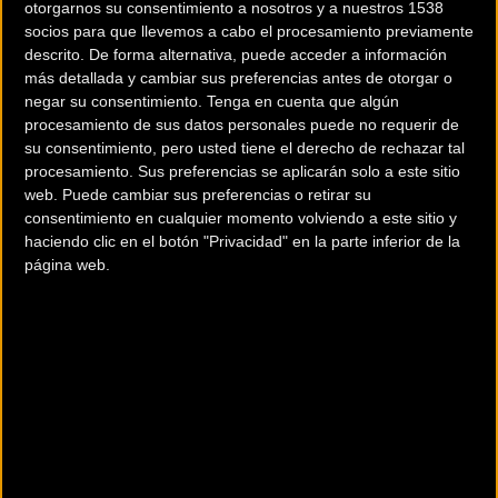
otorgarnos su consentimiento a nosotros y a nuestros 1538
socios para que llevemos a cabo el procesamiento previamente
descrito. De forma alternativa, puede acceder a información
200 km
más detallada y cambiar sus preferencias antes de otorgar o
negar su consentimiento.
Tenga en cuenta que algún
Terms of use
© 1987–2026 HERE
procesamiento de sus datos personales puede no requerir de
¿Eres el propietario de esta tienda? Descubre cómo
hacerte tienda
su consentimiento, pero usted tiene el derecho de rechazar tal
Premium para llegar a más clientes
.
procesamiento. Sus preferencias se aplicarán solo a este sitio
web. Puede cambiar sus preferencias o retirar su
consentimiento en cualquier momento volviendo a este sitio y
haciendo clic en el botón "Privacidad" en la parte inferior de la
Otros comercios
página web.
CICLOS MARCEN
C. de Reina Fabiola, 20
Zaragoza (Zaragoza)
CICLOS RICHI
C. de Franco y López, 38
Zaragoza (Zaragoza)
CICLOS RUBIO