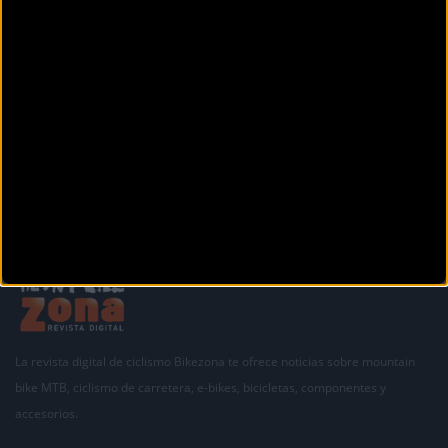
c/ Félix Latassa 10
Zaragoza (Zaragoza)
Anterior
Siguiente
1
2
3
La revista digital de ciclismo Bikezona te ofrece noticias sobre mountain
bike MTB, ciclismo de carretera, e-bikes, bicicletas, componentes y
accesorios.