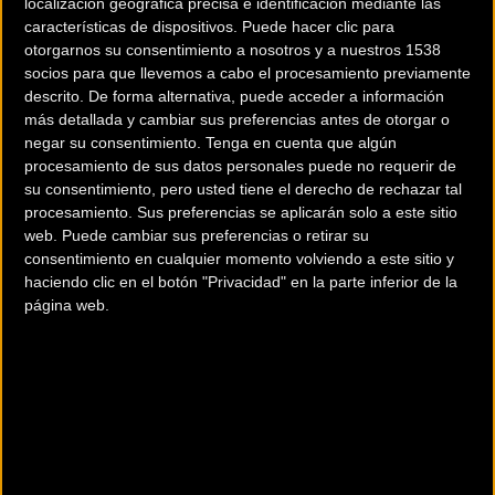
localización geográfica precisa e identificación mediante las
características de dispositivos. Puede hacer clic para
otorgarnos su consentimiento a nosotros y a nuestros 1538
socios para que llevemos a cabo el procesamiento previamente
descrito. De forma alternativa, puede acceder a información
más detallada y cambiar sus preferencias antes de otorgar o
negar su consentimiento.
Tenga en cuenta que algún
200 km
procesamiento de sus datos personales puede no requerir de
Terms of use
© 1987–2026 HERE
su consentimiento, pero usted tiene el derecho de rechazar tal
¿Eres el propietario de esta tienda? Descubre cómo
hacerte tienda
procesamiento. Sus preferencias se aplicarán solo a este sitio
Premium para llegar a más clientes
.
web. Puede cambiar sus preferencias o retirar su
consentimiento en cualquier momento volviendo a este sitio y
haciendo clic en el botón "Privacidad" en la parte inferior de la
Comercios Bz Premium
página web.
CICLOS GETXO
Polígono Errotatxu, Pabellón 4
Algorta (Vizcaya)
LA BICICLETA